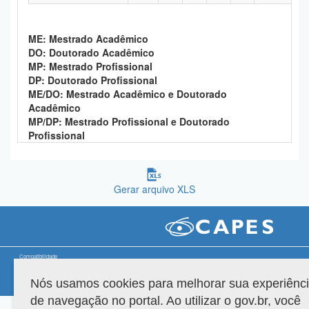
Planalto
ME: Mestrado Acadêmico
DO: Doutorado Acadêmico
MP: Mestrado Profissional
DP: Doutorado Profissional
ME/DO: Mestrado Acadêmico e Doutorado
Acadêmico
MP/DP: Mestrado Profissional e Doutorado
Profissional
Gerar arquivo XLS
Compatibilidade
Nós usamos cookies para melhorar sua experiênc
Versão do sistema: 3.88.9
Copyright 2022 Capes. Todos os direitos reservados.
de navegação no portal. Ao utilizar o gov.br, você