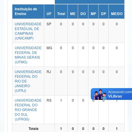
Ministério da Ciência, Tecnologia, Inovações e Comunicações
Instituição de
Ensino
UF
Total
ME
DO
MP
DP
ME/DO
M
Ministério do Meio Ambiente
UNIVERSIDADE
SP
0
0
0
0
0
0
ESTADUAL DE
Ministério do Turismo
CAMPINAS
(UNICAMP)
Ministério do Desenvolvimento Regional
UNIVERSIDADE
MG
0
0
0
0
0
0
FEDERAL DE
Controladoria-Geral da União
MINAS GERAIS
(UFMG)
Ministério da Mulher, da Família e dos Direitos Humanos
UNIVERSIDADE
RJ
0
0
0
0
0
0
FEDERAL DO
Secretaria-Geral
RIO DE
JANEIRO
Secretaria de Governo
(UFRJ)
UNIVERSIDADE
RS
1
0
0
0
0
1
Gabinete de Segurança Institucional
FEDERAL DO
RIO GRANDE
Advocacia-Geral da União
DO SUL
(UFRGS)
Banco Central do Brasil
Totais
1
0
0
0
0
1