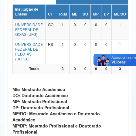
Ministério da Ciência, Tecnologia, Inovações e Comunicações
Instituição de
Ensino
UF
Total
ME
DO
MP
DP
ME/DO
MP
Ministério do Meio Ambiente
UNIVERSIDADE
GO
1
0
0
0
0
1
FEDERAL DE
Ministério do Turismo
GOIÁS (UFG)
UNIVERSIDADE
RS
1
0
0
0
0
1
Ministério do Desenvolvimento Regional
FEDERAL DE
PELOTAS
Controladoria-Geral da União
(UFPEL)
Ministério da Mulher, da Família e dos Direitos Humanos
Totais
3
0
0
0
0
3
Secretaria-Geral
ME: Mestrado Acadêmico
Secretaria de Governo
DO: Doutorado Acadêmico
MP: Mestrado Profissional
Gabinete de Segurança Institucional
DP: Doutorado Profissional
ME/DO: Mestrado Acadêmico e Doutorado
Advocacia-Geral da União
Acadêmico
MP/DP: Mestrado Profissional e Doutorado
Banco Central do Brasil
Profissional