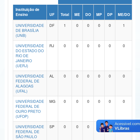
Ministério da Ciência, Tecnologia, Inovações e Comunicações
Instituição de
Ensino
UF
Total
ME
DO
MP
DP
ME/DO
M
Ministério do Meio Ambiente
UNIVERSIDADE
DF
1
0
0
0
0
1
DE BRASÍLIA
Ministério do Turismo
(UNB)
UNIVERSIDADE
RJ
0
0
0
0
0
0
Ministério do Desenvolvimento Regional
DO ESTADO DO
RIO DE
Controladoria-Geral da União
JANEIRO
(UERJ)
Ministério da Mulher, da Família e dos Direitos Humanos
UNIVERSIDADE
AL
0
0
0
0
0
0
FEDERAL DE
Secretaria-Geral
ALAGOAS
(UFAL)
Secretaria de Governo
UNIVERSIDADE
MG
0
0
0
0
0
0
FEDERAL DE
Gabinete de Segurança Institucional
OURO PRETO
(UFOP)
Advocacia-Geral da União
UNIVERSIDADE
SP
0
0
0
0
0
0
FEDERAL DE
Banco Central do Brasil
SÃO PAULO