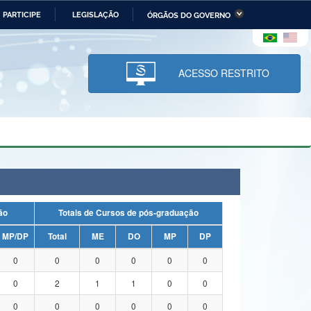
PARTICIPE
LEGISLAÇÃO
ÓRGÃOS DO GOVERNO
stério da Economia
Ministério da Infraestrutura
stério de Minas e Energia
Ministério da Ciência,
Tecnologia, Inovações e
ACESSO RESTRITO
Comunicações
tério da Mulher, da Família
Secretaria-Geral
s Direitos Humanos
lto
uação
Totais de Cursos de pós-graduação
MP/DP
Total
ME
DO
MP
DP
0
0
0
0
0
0
0
2
1
1
0
0
0
0
0
0
0
0