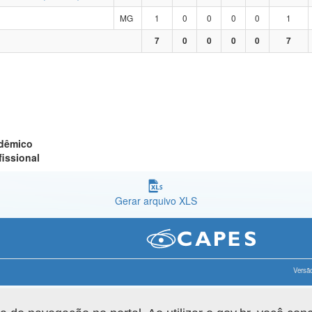
MG
1
0
0
0
0
1
7
0
0
0
0
7
adêmico
fissional
Gerar arquivo XLS
Versão