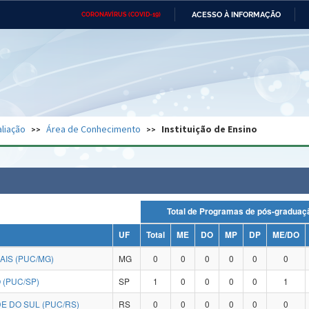
ACESSO À INFORMAÇÃO
CORONAVÍRUS (COVID-19)
Ministério da Defesa
Ministério das Relações
Mini
Exteriores
IR
PARA
O
CONTEÚDO
Ministério da Cidadania
Ministério da Saúde
Mini
Ministério do Desenvolvimento
Controladoria-Geral da União
Minis
Regional
e do
liação
Área de Conhecimento
Instituição de Ensino
Advocacia-Geral da União
Banco Central do Brasil
Plana
Total de Programas de pós-grad
UF
Total
ME
DO
MP
DP
ME/DO
AIS (PUC/MG)
MG
0
0
0
0
0
0
 (PUC/SP)
SP
1
0
0
0
0
1
E DO SUL (PUC/RS)
RS
0
0
0
0
0
0