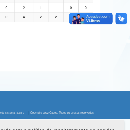
0
2
1
1
0
0
0
4
2
2
0
0
 do sistema: 3.88.9
Copyright 2022 Capes. Todos os direitos reservados.