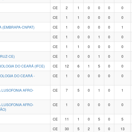
CE
2
1
0
0
0
0
CE
1
1
0
0
0
0
A (EMBRAPA-CNPAT)
CE
1
0
0
0
0
1
CE
1
0
0
1
0
0
CE
1
1
0
0
0
0
RUZ-CE)
CE
1
0
0
1
0
0
OLOGIA DO CEARÁ (IFCE)
CE
12
6
1
5
0
0
OLOGIA DO CEARÁ -
CE
1
0
0
0
0
0
 LUSOFONIA AFRO-
CE
7
5
0
1
0
1
 LUSOFONIA AFRO-
CE
1
0
0
0
0
0
ÃO)
CE
11
1
0
5
0
5
CE
30
5
2
5
0
13