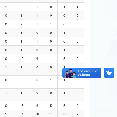
1
3
1
0
1
1
0
1
1
0
0
0
0
2
1
1
0
0
0
1
0
0
1
0
0
1
1
0
0
0
0
1
0
0
1
0
0
12
6
1
5
0
1
1
0
0
1
0
0
8
6
1
1
0
1
1
0
0
1
0
0
16
6
5
5
0
5
44
18
13
11
2