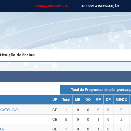
ACESSO À INFORMAÇÃO
CORONAVÍRUS (COVID-19)
Ministério da Defesa
Ministério das Relações
Mini
Exteriores
IR
PARA
O
CONTEÚDO
Ministério da Cidadania
Ministério da Saúde
Mini
Ministério do Desenvolvimento
Controladoria-Geral da União
Minis
Regional
e do
tituição de Ensino
Advocacia-Geral da União
Banco Central do Brasil
Plana
Total de Programas de pós-grad
UF
Total
ME
DO
MP
DP
ME/DO
ICATÓLICA)
CE
1
0
0
0
0
0
CE
5
0
0
1
0
2
O)
CE
1
0
0
1
0
0