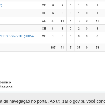
E)
CE
6
2
0
1
0
1
CE
6
2
0
1
0
1
CE
87
14
4
13
0
51
CE
11
3
0
2
0
3
ZEIRO DO NORTE (URCA-
CE
1
0
0
0
0
0
187
41
7
37
0
78
adêmico
fissional
de navegação no portal. Ao utilizar o gov.br, você con
Gerar arquivo XLS