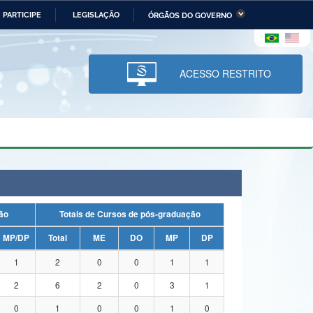
PARTICIPE
LEGISLAÇÃO
ÓRGÃOS DO GOVERNO
stério da Economia
Ministério da Infraestrutura
stério de Minas e Energia
Ministério da Ciência,
Tecnologia, Inovações e
ACESSO RESTRITO
Comunicações
tério da Mulher, da Família
Secretaria-Geral
s Direitos Humanos
lto
uação
Totais de Cursos de pós-graduação
MP/DP
Total
ME
DO
MP
DP
1
2
0
0
1
1
2
6
2
0
3
1
0
1
0
0
1
0