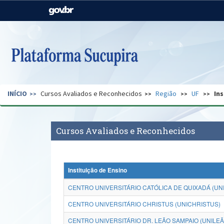
Casa Civil
Ministério da Justiça e
Segurança Pública
Ministério da Agricultura,
Ministério da Educação
Pecuária e Abastecimento
Ministério do Meio Ambiente
Ministério do Turismo
INÍCIO
Cursos Avaliados e Reconhecidos
Região
UF
Ins
Secretaria de Governo
Gabinete de Segurança
Institucional
Cursos Avaliados e Reconhecidos
Instituição de Ensino
CENTRO UNIVERSITÁRIO CATÓLICA DE QUIXADÁ (UN
CENTRO UNIVERSITÁRIO CHRISTUS (UNICHRISTUS)
CENTRO UNIVERSITÁRIO DR. LEÃO SAMPAIO (UNILEÃ