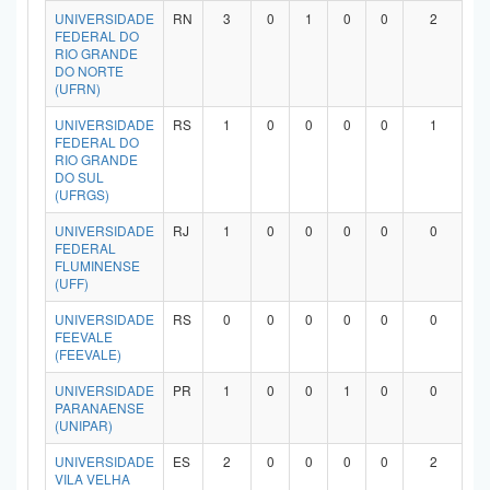
UNIVERSIDADE
RN
3
0
1
0
0
2
FEDERAL DO
RIO GRANDE
DO NORTE
(UFRN)
UNIVERSIDADE
RS
1
0
0
0
0
1
FEDERAL DO
RIO GRANDE
DO SUL
(UFRGS)
UNIVERSIDADE
RJ
1
0
0
0
0
0
FEDERAL
FLUMINENSE
(UFF)
UNIVERSIDADE
RS
0
0
0
0
0
0
FEEVALE
(FEEVALE)
UNIVERSIDADE
PR
1
0
0
1
0
0
PARANAENSE
(UNIPAR)
UNIVERSIDADE
ES
2
0
0
0
0
2
VILA VELHA