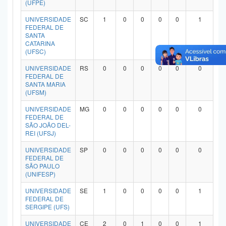
(UFPE)
UNIVERSIDADE
SC
1
0
0
0
0
1
FEDERAL DE
SANTA
CATARINA
(UFSC)
UNIVERSIDADE
RS
0
0
0
0
0
0
FEDERAL DE
SANTA MARIA
(UFSM)
UNIVERSIDADE
MG
0
0
0
0
0
0
FEDERAL DE
SÃO JOÃO DEL-
REI (UFSJ)
UNIVERSIDADE
SP
0
0
0
0
0
0
FEDERAL DE
SÃO PAULO
(UNIFESP)
UNIVERSIDADE
SE
1
0
0
0
0
1
FEDERAL DE
SERGIPE (UFS)
UNIVERSIDADE
CE
2
0
1
0
0
1