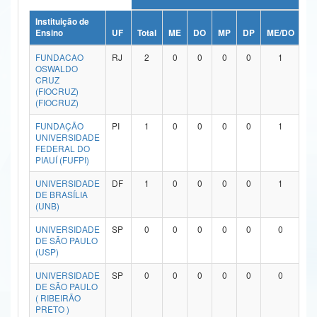
Ministério da Ciência, Tecnologia, Inovações e Comunicações
Instituição de
Ensino
UF
Total
ME
DO
MP
DP
ME/DO
M
Ministério do Meio Ambiente
FUNDACAO
RJ
2
0
0
0
0
1
OSWALDO
Ministério do Turismo
CRUZ
(FIOCRUZ)
(FIOCRUZ)
Ministério do Desenvolvimento Regional
FUNDAÇÃO
PI
1
0
0
0
0
1
Controladoria-Geral da União
UNIVERSIDADE
FEDERAL DO
PIAUÍ (FUFPI)
Ministério da Mulher, da Família e dos Direitos Humanos
UNIVERSIDADE
DF
1
0
0
0
0
1
Secretaria-Geral
DE BRASÍLIA
(UNB)
Secretaria de Governo
UNIVERSIDADE
SP
0
0
0
0
0
0
DE SÃO PAULO
Gabinete de Segurança Institucional
(USP)
Advocacia-Geral da União
UNIVERSIDADE
SP
0
0
0
0
0
0
DE SÃO PAULO
( RIBEIRÃO
Banco Central do Brasil
PRETO )