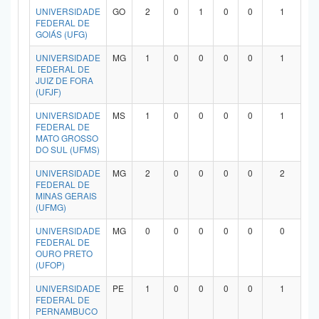
UNIVERSIDADE
GO
2
0
1
0
0
1
FEDERAL DE
GOIÁS (UFG)
UNIVERSIDADE
MG
1
0
0
0
0
1
FEDERAL DE
JUIZ DE FORA
(UFJF)
UNIVERSIDADE
MS
1
0
0
0
0
1
FEDERAL DE
MATO GROSSO
DO SUL (UFMS)
UNIVERSIDADE
MG
2
0
0
0
0
2
FEDERAL DE
MINAS GERAIS
(UFMG)
UNIVERSIDADE
MG
0
0
0
0
0
0
FEDERAL DE
OURO PRETO
(UFOP)
UNIVERSIDADE
PE
1
0
0
0
0
1
FEDERAL DE
PERNAMBUCO