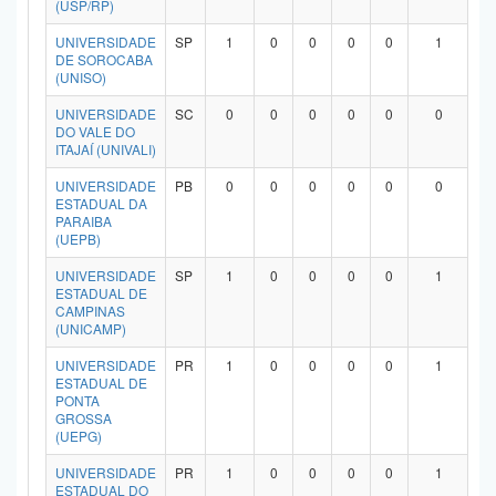
(USP/RP)
Planalto
UNIVERSIDADE
SP
1
0
0
0
0
1
DE SOROCABA
(UNISO)
UNIVERSIDADE
SC
0
0
0
0
0
0
DO VALE DO
ITAJAÍ (UNIVALI)
UNIVERSIDADE
PB
0
0
0
0
0
0
ESTADUAL DA
PARAIBA
(UEPB)
UNIVERSIDADE
SP
1
0
0
0
0
1
ESTADUAL DE
CAMPINAS
(UNICAMP)
UNIVERSIDADE
PR
1
0
0
0
0
1
ESTADUAL DE
PONTA
GROSSA
(UEPG)
UNIVERSIDADE
PR
1
0
0
0
0
1
ESTADUAL DO