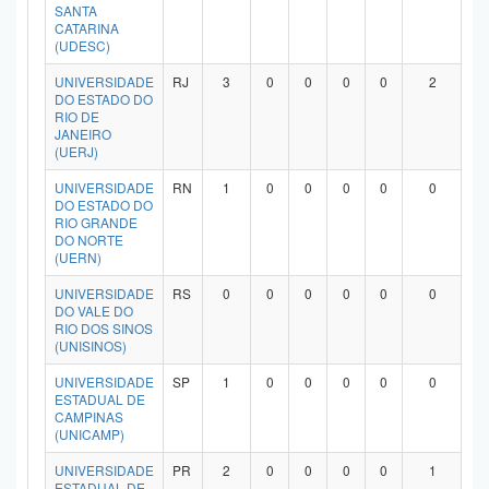
SANTA
CATARINA
(UDESC)
UNIVERSIDADE
RJ
3
0
0
0
0
2
DO ESTADO DO
RIO DE
JANEIRO
(UERJ)
UNIVERSIDADE
RN
1
0
0
0
0
0
DO ESTADO DO
RIO GRANDE
DO NORTE
(UERN)
UNIVERSIDADE
RS
0
0
0
0
0
0
DO VALE DO
RIO DOS SINOS
(UNISINOS)
UNIVERSIDADE
SP
1
0
0
0
0
0
ESTADUAL DE
CAMPINAS
(UNICAMP)
UNIVERSIDADE
PR
2
0
0
0
0
1
ESTADUAL DE