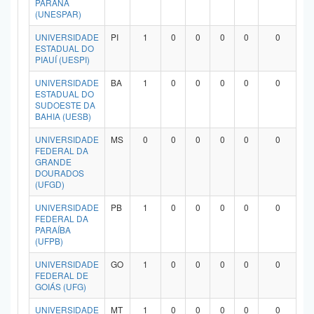
PARANÁ
(UNESPAR)
UNIVERSIDADE
PI
1
0
0
0
0
0
ESTADUAL DO
PIAUÍ (UESPI)
UNIVERSIDADE
BA
1
0
0
0
0
0
ESTADUAL DO
SUDOESTE DA
BAHIA (UESB)
UNIVERSIDADE
MS
0
0
0
0
0
0
FEDERAL DA
GRANDE
DOURADOS
(UFGD)
UNIVERSIDADE
PB
1
0
0
0
0
0
FEDERAL DA
PARAÍBA
(UFPB)
UNIVERSIDADE
GO
1
0
0
0
0
0
FEDERAL DE
GOIÁS (UFG)
UNIVERSIDADE
MT
1
0
0
0
0
0