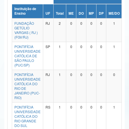
Ministério da Ciência, Tecnologia, Inovações e Comunicações
Instituição de
Ensino
UF
Total
ME
DO
MP
DP
ME/DO
M
Ministério do Meio Ambiente
FUNDAÇÃO
RJ
2
0
0
0
0
1
GETÚLIO
Ministério do Turismo
VARGAS ( RJ )
(FGV/RJ)
Ministério do Desenvolvimento Regional
PONTIFÍCIA
SP
1
0
0
0
0
1
UNIVERSIDADE
Controladoria-Geral da União
CATÓLICA DE
SÃO PAULO
(PUC/SP)
Ministério da Mulher, da Família e dos Direitos Humanos
PONTIFÍCIA
RJ
1
0
0
0
0
0
Secretaria-Geral
UNIVERSIDADE
CATÓLICA DO
Secretaria de Governo
RIO DE
JANEIRO (PUC-
RIO)
Gabinete de Segurança Institucional
PONTIFÍCIA
RS
1
0
0
0
0
1
Advocacia-Geral da União
UNIVERSIDADE
CATÓLICA DO
RIO GRANDE
Banco Central do Brasil
DO SUL