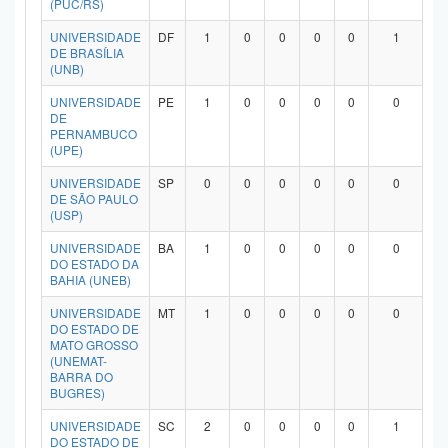
(PUC/RS)
Planalto
UNIVERSIDADE
DF
1
0
0
0
0
1
DE BRASÍLIA
(UNB)
UNIVERSIDADE
PE
1
0
0
0
0
0
DE
PERNAMBUCO
(UPE)
UNIVERSIDADE
SP
0
0
0
0
0
0
DE SÃO PAULO
(USP)
UNIVERSIDADE
BA
1
0
0
0
0
0
DO ESTADO DA
BAHIA (UNEB)
UNIVERSIDADE
MT
1
0
0
0
0
0
DO ESTADO DE
MATO GROSSO
(UNEMAT-
BARRA DO
BUGRES)
UNIVERSIDADE
SC
2
0
0
0
0
1
DO ESTADO DE