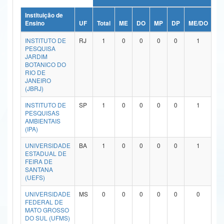
Ministério da Ciência, Tecnologia, Inovações e Comunicações
Instituição de
Ensino
UF
Total
ME
DO
MP
DP
ME/DO
M
Ministério do Meio Ambiente
INSTITUTO DE
RJ
1
0
0
0
0
1
PESQUISA
Ministério do Turismo
JARDIM
BOTANICO DO
RIO DE
Ministério do Desenvolvimento Regional
JANEIRO
(JBRJ)
Controladoria-Geral da União
INSTITUTO DE
SP
1
0
0
0
0
1
PESQUISAS
Ministério da Mulher, da Família e dos Direitos Humanos
AMBIENTAIS
(IPA)
Secretaria-Geral
UNIVERSIDADE
BA
1
0
0
0
0
1
Secretaria de Governo
ESTADUAL DE
FEIRA DE
SANTANA
Gabinete de Segurança Institucional
(UEFS)
Advocacia-Geral da União
UNIVERSIDADE
MS
0
0
0
0
0
0
FEDERAL DE
MATO GROSSO
Banco Central do Brasil
DO SUL (UFMS)