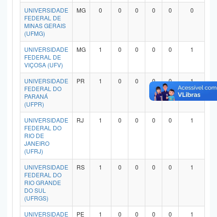
Planalto
UNIVERSIDADE
MG
0
0
0
0
0
0
FEDERAL DE
MINAS GERAIS
(UFMG)
UNIVERSIDADE
MG
1
0
0
0
0
1
FEDERAL DE
VIÇOSA (UFV)
UNIVERSIDADE
PR
1
0
0
0
0
1
FEDERAL DO
PARANÁ
(UFPR)
UNIVERSIDADE
RJ
1
0
0
0
0
1
FEDERAL DO
RIO DE
JANEIRO
(UFRJ)
UNIVERSIDADE
RS
1
0
0
0
0
1
FEDERAL DO
RIO GRANDE
DO SUL
(UFRGS)
UNIVERSIDADE
PE
1
0
0
0
0
1