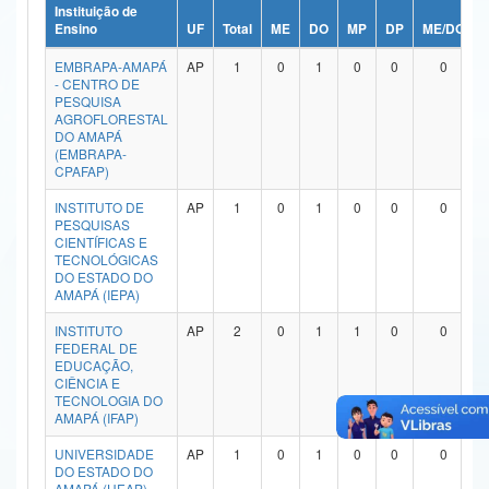
Instituição de
Ministério da Ciência, Tecnologia, Inovações e Comunicações
Ensino
UF
Total
ME
DO
MP
DP
ME/DO
EMBRAPA-AMAPÁ
AP
1
0
1
0
0
0
Ministério do Meio Ambiente
- CENTRO DE
PESQUISA
Ministério do Turismo
AGROFLORESTAL
DO AMAPÁ
(EMBRAPA-
Ministério do Desenvolvimento Regional
CPAFAP)
Controladoria-Geral da União
INSTITUTO DE
AP
1
0
1
0
0
0
PESQUISAS
CIENTÍFICAS E
Ministério da Mulher, da Família e dos Direitos Humanos
TECNOLÓGICAS
DO ESTADO DO
Secretaria-Geral
AMAPÁ (IEPA)
INSTITUTO
AP
2
0
1
1
0
0
Secretaria de Governo
FEDERAL DE
EDUCAÇÃO,
Gabinete de Segurança Institucional
CIÊNCIA E
TECNOLOGIA DO
AMAPÁ (IFAP)
Advocacia-Geral da União
UNIVERSIDADE
AP
1
0
1
0
0
0
Banco Central do Brasil
DO ESTADO DO
AMAPÁ (UEAP)