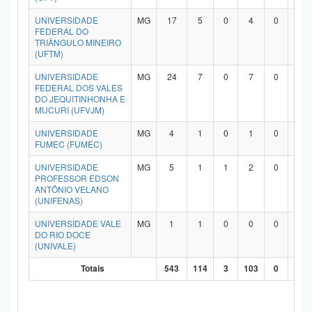
UNIVERSIDADE
MG
17
5
0
4
0
7
FEDERAL DO
TRIÂNGULO MINEIRO
(UFTM)
UNIVERSIDADE
MG
24
7
0
7
0
9
FEDERAL DOS VALES
DO JEQUITINHONHA E
MUCURI (UFVJM)
UNIVERSIDADE
MG
4
1
0
1
0
2
FUMEC (FUMEC)
UNIVERSIDADE
MG
5
1
1
2
0
1
PROFESSOR EDSON
ANTÔNIO VELANO
(UNIFENAS)
UNIVERSIDADE VALE
MG
1
1
0
0
0
0
DO RIO DOCE
(UNIVALE)
Totais
543
114
3
103
0
29