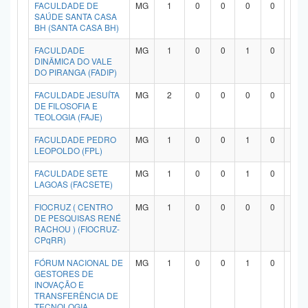
FACULDADE DE
MG
1
0
0
0
0
1
SAÚDE SANTA CASA
BH (SANTA CASA BH)
FACULDADE
MG
1
0
0
1
0
0
DINÂMICA DO VALE
DO PIRANGA (FADIP)
FACULDADE JESUÍTA
MG
2
0
0
0
0
2
DE FILOSOFIA E
TEOLOGIA (FAJE)
FACULDADE PEDRO
MG
1
0
0
1
0
0
LEOPOLDO (FPL)
FACULDADE SETE
MG
1
0
0
1
0
0
LAGOAS (FACSETE)
FIOCRUZ ( CENTRO
MG
1
0
0
0
0
1
DE PESQUISAS RENÉ
RACHOU ) (FIOCRUZ-
CPqRR)
FÓRUM NACIONAL DE
MG
1
0
0
1
0
0
GESTORES DE
INOVAÇÃO E
TRANSFERÊNCIA DE
TECNOLOGIA