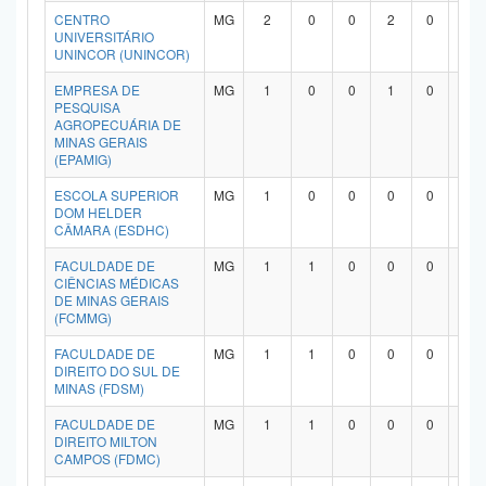
CENTRO
MG
2
0
0
2
0
0
Planalto
UNIVERSITÁRIO
UNINCOR (UNINCOR)
EMPRESA DE
MG
1
0
0
1
0
0
PESQUISA
AGROPECUÁRIA DE
MINAS GERAIS
(EPAMIG)
ESCOLA SUPERIOR
MG
1
0
0
0
0
1
DOM HELDER
CÂMARA (ESDHC)
FACULDADE DE
MG
1
1
0
0
0
0
CIÊNCIAS MÉDICAS
DE MINAS GERAIS
(FCMMG)
FACULDADE DE
MG
1
1
0
0
0
0
DIREITO DO SUL DE
MINAS (FDSM)
FACULDADE DE
MG
1
1
0
0
0
0
DIREITO MILTON
CAMPOS (FDMC)