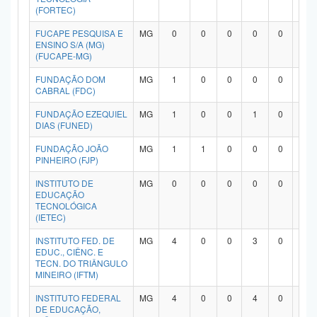
(FORTEC)
FUCAPE PESQUISA E
MG
0
0
0
0
0
0
ENSINO S/A (MG)
(FUCAPE-MG)
FUNDAÇÃO DOM
MG
1
0
0
0
0
0
CABRAL (FDC)
FUNDAÇÃO EZEQUIEL
MG
1
0
0
1
0
0
DIAS (FUNED)
FUNDAÇÃO JOÃO
MG
1
1
0
0
0
0
PINHEIRO (FJP)
INSTITUTO DE
MG
0
0
0
0
0
0
EDUCAÇÃO
TECNOLÓGICA
(IETEC)
INSTITUTO FED. DE
MG
4
0
0
3
0
0
EDUC., CIÊNC. E
TECN. DO TRIÂNGULO
MINEIRO (IFTM)
INSTITUTO FEDERAL
MG
4
0
0
4
0
0
DE EDUCAÇÃO,