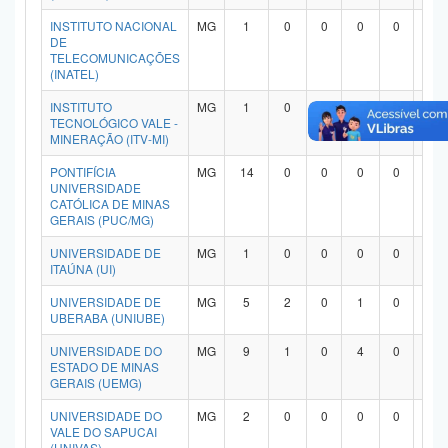
INSTITUTO NACIONAL
MG
1
0
0
0
0
1
DE
TELECOMUNICAÇÕES
(INATEL)
INSTITUTO
MG
1
0
0
1
0
0
TECNOLÓGICO VALE -
MINERAÇÃO (ITV-MI)
PONTIFÍCIA
MG
14
0
0
0
0
1
UNIVERSIDADE
CATÓLICA DE MINAS
GERAIS (PUC/MG)
UNIVERSIDADE DE
MG
1
0
0
0
0
1
ITAÚNA (UI)
UNIVERSIDADE DE
MG
5
2
0
1
0
1
UBERABA (UNIUBE)
UNIVERSIDADE DO
MG
9
1
0
4
0
4
ESTADO DE MINAS
GERAIS (UEMG)
UNIVERSIDADE DO
MG
2
0
0
0
0
1
VALE DO SAPUCAI
(UNIVAS)