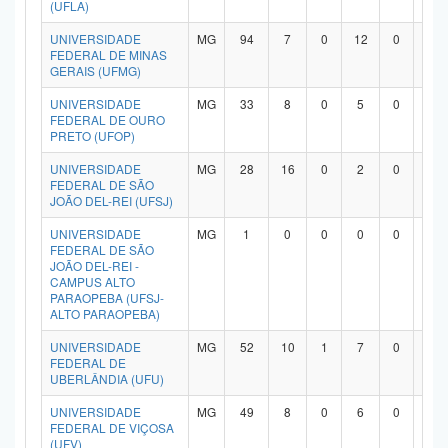
(UFLA)
UNIVERSIDADE
MG
94
7
0
12
0
7
FEDERAL DE MINAS
GERAIS (UFMG)
UNIVERSIDADE
MG
33
8
0
5
0
1
FEDERAL DE OURO
PRETO (UFOP)
UNIVERSIDADE
MG
28
16
0
2
0
9
FEDERAL DE SÃO
JOÃO DEL-REI (UFSJ)
UNIVERSIDADE
MG
1
0
0
0
0
0
FEDERAL DE SÃO
JOÃO DEL-REI -
CAMPUS ALTO
PARAOPEBA (UFSJ-
ALTO PARAOPEBA)
UNIVERSIDADE
MG
52
10
1
7
0
3
FEDERAL DE
UBERLÂNDIA (UFU)
UNIVERSIDADE
MG
49
8
0
6
0
3
FEDERAL DE VIÇOSA
(UFV)