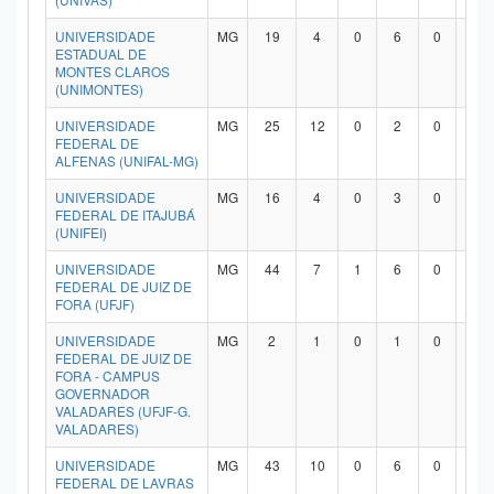
UNIVERSIDADE
MG
19
4
0
6
0
7
ESTADUAL DE
MONTES CLAROS
(UNIMONTES)
UNIVERSIDADE
MG
25
12
0
2
0
9
FEDERAL DE
ALFENAS (UNIFAL-MG)
UNIVERSIDADE
MG
16
4
0
3
0
8
FEDERAL DE ITAJUBÁ
(UNIFEI)
UNIVERSIDADE
MG
44
7
1
6
0
2
FEDERAL DE JUIZ DE
FORA (UFJF)
UNIVERSIDADE
MG
2
1
0
1
0
0
FEDERAL DE JUIZ DE
FORA - CAMPUS
GOVERNADOR
VALADARES (UFJF-G.
VALADARES)
UNIVERSIDADE
MG
43
10
0
6
0
2
FEDERAL DE LAVRAS