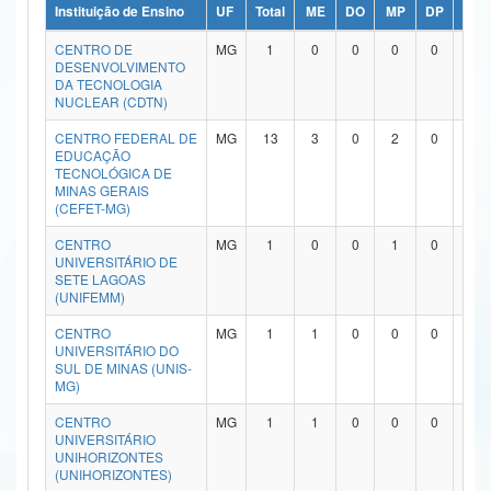
Instituição de Ensino
UF
Total
ME
DO
MP
DP
ME/
Ministério da Ciência, Tecnologia, Inovações e Comunicações
CENTRO DE
MG
1
0
0
0
0
1
DESENVOLVIMENTO
Ministério do Meio Ambiente
DA TECNOLOGIA
NUCLEAR (CDTN)
Ministério do Turismo
CENTRO FEDERAL DE
MG
13
3
0
2
0
7
EDUCAÇÃO
Ministério do Desenvolvimento Regional
TECNOLÓGICA DE
MINAS GERAIS
Controladoria-Geral da União
(CEFET-MG)
CENTRO
MG
1
0
0
1
0
0
Ministério da Mulher, da Família e dos Direitos Humanos
UNIVERSITÁRIO DE
SETE LAGOAS
Secretaria-Geral
(UNIFEMM)
CENTRO
MG
1
1
0
0
0
0
Secretaria de Governo
UNIVERSITÁRIO DO
SUL DE MINAS (UNIS-
Gabinete de Segurança Institucional
MG)
CENTRO
MG
1
1
0
0
0
0
Advocacia-Geral da União
UNIVERSITÁRIO
UNIHORIZONTES
Banco Central do Brasil
(UNIHORIZONTES)