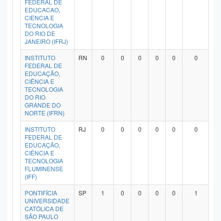
FEDERAL DE
Planalto
EDUCACAO,
CIENCIA E
TECNOLOGIA
DO RIO DE
JANEIRO (IFRJ)
INSTITUTO
RN
0
0
0
0
0
0
FEDERAL DE
EDUCAÇÃO,
CIÊNCIA E
TECNOLOGIA
DO RIO
GRANDE DO
NORTE (IFRN)
INSTITUTO
RJ
0
0
0
0
0
0
FEDERAL DE
EDUCAÇÃO,
CIÊNCIA E
TECNOLOGIA
FLUMINENSE
(IFF)
PONTIFÍCIA
SP
1
0
0
0
0
1
UNIVERSIDADE
CATÓLICA DE
SÃO PAULO