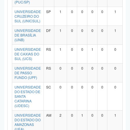
(PUC/SP)
UNIVERSIDADE
SP
1
0
0
0
0
1
CRUZEIRO DO
SUL (UNICSUL)
UNIVERSIDADE
DF
1
0
0
0
0
1
DE BRASÍLIA
(UNB)
UNIVERSIDADE
RS
1
0
0
1
0
0
DE CAXIAS DO
SUL (UCS)
UNIVERSIDADE
RS
0
0
0
0
0
0
DE PASSO
FUNDO (UPF)
UNIVERSIDADE
SC
0
0
0
0
0
0
DO ESTADO DE
SANTA
CATARINA
(UDESC)
UNIVERSIDADE
AM
2
0
1
0
0
1
DO ESTADO DO
AMAZONAS
(UEA)