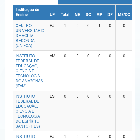
Ministério da Ciência, Tecnologia, Inovações e Comunicações
Instituição de
Ensino
UF
Total
ME
DO
MP
DP
ME/DO
M
Ministério do Meio Ambiente
CENTRO
RJ
1
0
0
1
0
0
UNIVERSITÁRIO
Ministério do Turismo
DE VOLTA
REDONDA
(UNIFOA)
Ministério do Desenvolvimento Regional
INSTITUTO
AM
0
0
0
0
0
0
Controladoria-Geral da União
FEDERAL DE
EDUCAÇÃO,
CIÊNCIA E
Ministério da Mulher, da Família e dos Direitos Humanos
TECNOLOGIA
DO AMAZONAS
Secretaria-Geral
(IFAM)
Secretaria de Governo
INSTITUTO
ES
0
0
0
0
0
0
FEDERAL DE
EDUCAÇÃO,
Gabinete de Segurança Institucional
CIÊNCIA E
TECNOLOGIA
Advocacia-Geral da União
DO ESPÍRITO
SANTO (IFES)
Banco Central do Brasil
INSTITUTO
RJ
1
0
0
0
0
0