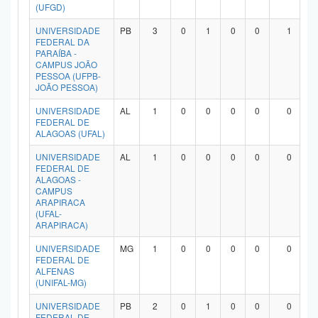
(UFGD)
UNIVERSIDADE
PB
3
0
1
0
0
1
FEDERAL DA
PARAÍBA -
CAMPUS JOÃO
PESSOA (UFPB-
JOÃO PESSOA)
UNIVERSIDADE
AL
1
0
0
0
0
0
FEDERAL DE
ALAGOAS (UFAL)
UNIVERSIDADE
AL
1
0
0
0
0
0
FEDERAL DE
ALAGOAS -
CAMPUS
ARAPIRACA
(UFAL-
ARAPIRACA)
UNIVERSIDADE
MG
1
0
0
0
0
0
FEDERAL DE
ALFENAS
(UNIFAL-MG)
UNIVERSIDADE
PB
2
0
1
0
0
0
FEDERAL DE