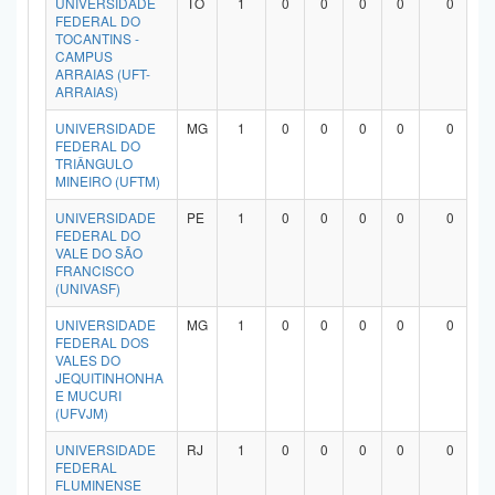
UNIVERSIDADE
TO
1
0
0
0
0
0
FEDERAL DO
TOCANTINS -
CAMPUS
ARRAIAS (UFT-
ARRAIAS)
UNIVERSIDADE
MG
1
0
0
0
0
0
FEDERAL DO
TRIÂNGULO
MINEIRO (UFTM)
UNIVERSIDADE
PE
1
0
0
0
0
0
FEDERAL DO
VALE DO SÃO
FRANCISCO
(UNIVASF)
UNIVERSIDADE
MG
1
0
0
0
0
0
FEDERAL DOS
VALES DO
JEQUITINHONHA
E MUCURI
(UFVJM)
UNIVERSIDADE
RJ
1
0
0
0
0
0
FEDERAL
FLUMINENSE