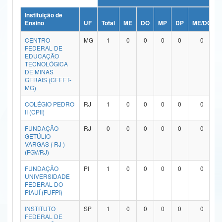
Ministério da Ciência, Tecnologia, Inovações e Comunicações
Instituição de
Ensino
UF
Total
ME
DO
MP
DP
ME/DO
Ministério do Meio Ambiente
CENTRO
MG
1
0
0
0
0
0
FEDERAL DE
Ministério do Turismo
EDUCAÇÃO
TECNOLÓGICA
DE MINAS
Ministério do Desenvolvimento Regional
GERAIS (CEFET-
MG)
Controladoria-Geral da União
COLÉGIO PEDRO
RJ
1
0
0
0
0
0
II (CPII)
Ministério da Mulher, da Família e dos Direitos Humanos
FUNDAÇÃO
RJ
0
0
0
0
0
0
Secretaria-Geral
GETÚLIO
VARGAS ( RJ )
Secretaria de Governo
(FGV/RJ)
FUNDAÇÃO
PI
1
0
0
0
0
0
Gabinete de Segurança Institucional
UNIVERSIDADE
FEDERAL DO
Advocacia-Geral da União
PIAUÍ (FUFPI)
INSTITUTO
SP
1
0
0
0
0
0
Banco Central do Brasil
FEDERAL DE