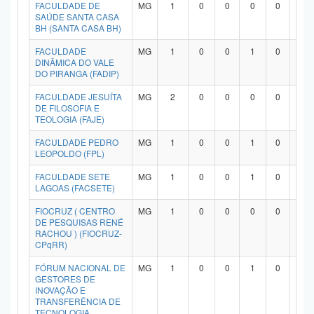
FACULDADE DE
MG
1
0
0
0
0
1
SAÚDE SANTA CASA
BH (SANTA CASA BH)
FACULDADE
MG
1
0
0
1
0
0
DINÂMICA DO VALE
DO PIRANGA (FADIP)
FACULDADE JESUÍTA
MG
2
0
0
0
0
2
DE FILOSOFIA E
TEOLOGIA (FAJE)
FACULDADE PEDRO
MG
1
0
0
1
0
0
LEOPOLDO (FPL)
FACULDADE SETE
MG
1
0
0
1
0
0
LAGOAS (FACSETE)
FIOCRUZ ( CENTRO
MG
1
0
0
0
0
1
DE PESQUISAS RENÉ
RACHOU ) (FIOCRUZ-
CPqRR)
FÓRUM NACIONAL DE
MG
1
0
0
1
0
0
GESTORES DE
INOVAÇÃO E
TRANSFERÊNCIA DE
TECNOLOGIA