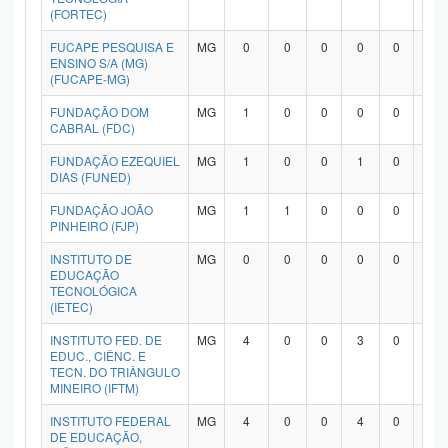
(FORTEC)
FUCAPE PESQUISA E
MG
0
0
0
0
0
0
ENSINO S/A (MG)
(FUCAPE-MG)
FUNDAÇÃO DOM
MG
1
0
0
0
0
0
CABRAL (FDC)
FUNDAÇÃO EZEQUIEL
MG
1
0
0
1
0
0
DIAS (FUNED)
FUNDAÇÃO JOÃO
MG
1
1
0
0
0
0
PINHEIRO (FJP)
INSTITUTO DE
MG
0
0
0
0
0
0
EDUCAÇÃO
TECNOLÓGICA
(IETEC)
INSTITUTO FED. DE
MG
4
0
0
3
0
0
EDUC., CIÊNC. E
TECN. DO TRIÂNGULO
MINEIRO (IFTM)
INSTITUTO FEDERAL
MG
4
0
0
4
0
0
DE EDUCAÇÃO,