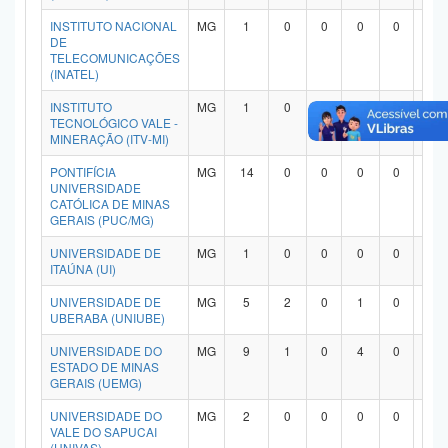
INSTITUTO NACIONAL
MG
1
0
0
0
0
1
DE
TELECOMUNICAÇÕES
(INATEL)
INSTITUTO
MG
1
0
0
1
0
0
TECNOLÓGICO VALE -
MINERAÇÃO (ITV-MI)
PONTIFÍCIA
MG
14
0
0
0
0
1
UNIVERSIDADE
CATÓLICA DE MINAS
GERAIS (PUC/MG)
UNIVERSIDADE DE
MG
1
0
0
0
0
1
ITAÚNA (UI)
UNIVERSIDADE DE
MG
5
2
0
1
0
1
UBERABA (UNIUBE)
UNIVERSIDADE DO
MG
9
1
0
4
0
4
ESTADO DE MINAS
GERAIS (UEMG)
UNIVERSIDADE DO
MG
2
0
0
0
0
1
VALE DO SAPUCAI
(UNIVAS)