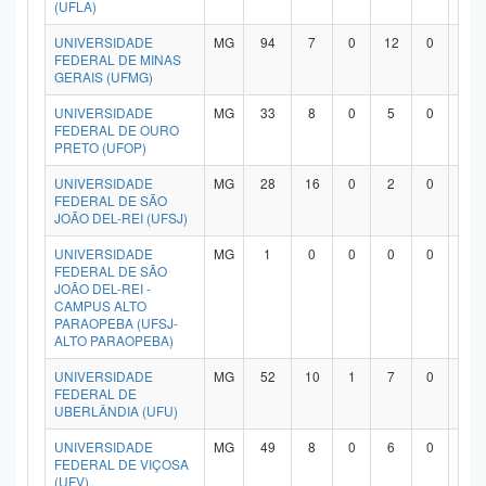
(UFLA)
UNIVERSIDADE
MG
94
7
0
12
0
7
FEDERAL DE MINAS
GERAIS (UFMG)
UNIVERSIDADE
MG
33
8
0
5
0
1
FEDERAL DE OURO
PRETO (UFOP)
UNIVERSIDADE
MG
28
16
0
2
0
9
FEDERAL DE SÃO
JOÃO DEL-REI (UFSJ)
UNIVERSIDADE
MG
1
0
0
0
0
0
FEDERAL DE SÃO
JOÃO DEL-REI -
CAMPUS ALTO
PARAOPEBA (UFSJ-
ALTO PARAOPEBA)
UNIVERSIDADE
MG
52
10
1
7
0
3
FEDERAL DE
UBERLÂNDIA (UFU)
UNIVERSIDADE
MG
49
8
0
6
0
3
FEDERAL DE VIÇOSA
(UFV)