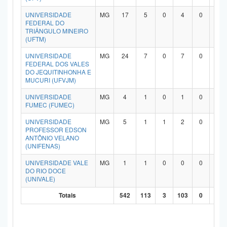
UNIVERSIDADE
MG
17
5
0
4
0
7
FEDERAL DO
TRIÂNGULO MINEIRO
(UFTM)
UNIVERSIDADE
MG
24
7
0
7
0
9
FEDERAL DOS VALES
DO JEQUITINHONHA E
MUCURI (UFVJM)
UNIVERSIDADE
MG
4
1
0
1
0
2
FUMEC (FUMEC)
UNIVERSIDADE
MG
5
1
1
2
0
1
PROFESSOR EDSON
ANTÔNIO VELANO
(UNIFENAS)
UNIVERSIDADE VALE
MG
1
1
0
0
0
0
DO RIO DOCE
(UNIVALE)
Totais
542
113
3
103
0
29