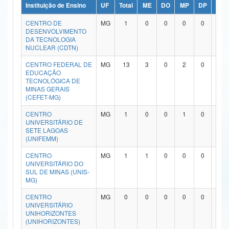
Instituição de Ensino
UF
Total
ME
DO
MP
DP
ME/
Ministério da Ciência, Tecnologia, Inovações e Comunicações
CENTRO DE
MG
1
0
0
0
0
1
DESENVOLVIMENTO
Ministério do Meio Ambiente
DA TECNOLOGIA
NUCLEAR (CDTN)
Ministério do Turismo
CENTRO FEDERAL DE
MG
13
3
0
2
0
7
EDUCAÇÃO
Ministério do Desenvolvimento Regional
TECNOLÓGICA DE
MINAS GERAIS
Controladoria-Geral da União
(CEFET-MG)
CENTRO
MG
1
0
0
1
0
0
Ministério da Mulher, da Família e dos Direitos Humanos
UNIVERSITÁRIO DE
SETE LAGOAS
Secretaria-Geral
(UNIFEMM)
CENTRO
MG
1
1
0
0
0
0
Secretaria de Governo
UNIVERSITÁRIO DO
SUL DE MINAS (UNIS-
Gabinete de Segurança Institucional
MG)
CENTRO
MG
0
0
0
0
0
0
Advocacia-Geral da União
UNIVERSITÁRIO
UNIHORIZONTES
Banco Central do Brasil
(UNIHORIZONTES)