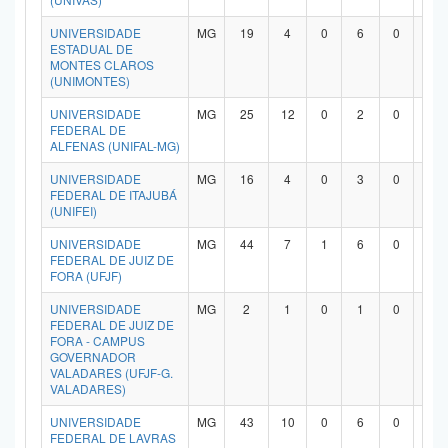
UNIVERSIDADE
MG
19
4
0
6
0
7
ESTADUAL DE
MONTES CLAROS
(UNIMONTES)
UNIVERSIDADE
MG
25
12
0
2
0
9
FEDERAL DE
ALFENAS (UNIFAL-MG)
UNIVERSIDADE
MG
16
4
0
3
0
8
FEDERAL DE ITAJUBÁ
(UNIFEI)
UNIVERSIDADE
MG
44
7
1
6
0
2
FEDERAL DE JUIZ DE
FORA (UFJF)
UNIVERSIDADE
MG
2
1
0
1
0
0
FEDERAL DE JUIZ DE
FORA - CAMPUS
GOVERNADOR
VALADARES (UFJF-G.
VALADARES)
UNIVERSIDADE
MG
43
10
0
6
0
2
FEDERAL DE LAVRAS