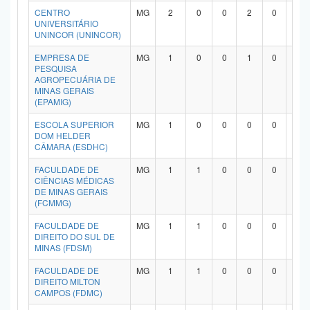
CENTRO
MG
2
0
0
2
0
0
Planalto
UNIVERSITÁRIO
UNINCOR (UNINCOR)
EMPRESA DE
MG
1
0
0
1
0
0
PESQUISA
AGROPECUÁRIA DE
MINAS GERAIS
(EPAMIG)
ESCOLA SUPERIOR
MG
1
0
0
0
0
1
DOM HELDER
CÂMARA (ESDHC)
FACULDADE DE
MG
1
1
0
0
0
0
CIÊNCIAS MÉDICAS
DE MINAS GERAIS
(FCMMG)
FACULDADE DE
MG
1
1
0
0
0
0
DIREITO DO SUL DE
MINAS (FDSM)
FACULDADE DE
MG
1
1
0
0
0
0
DIREITO MILTON
CAMPOS (FDMC)