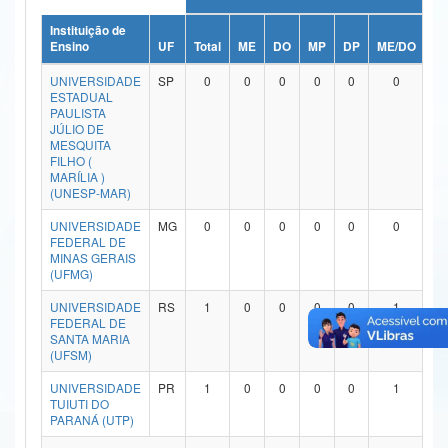
Ministério da Ciência, Tecnologia, Inovações e Comunicações
Instituição de
Ensino
UF
Total
ME
DO
MP
DP
ME/DO
M
Ministério do Meio Ambiente
UNIVERSIDADE
SP
0
0
0
0
0
0
ESTADUAL
Ministério do Turismo
PAULISTA
JÚLIO DE
MESQUITA
Ministério do Desenvolvimento Regional
FILHO (
MARÍLIA )
Controladoria-Geral da União
(UNESP-MAR)
UNIVERSIDADE
MG
0
0
0
0
0
0
Ministério da Mulher, da Família e dos Direitos Humanos
FEDERAL DE
MINAS GERAIS
Secretaria-Geral
(UFMG)
Secretaria de Governo
UNIVERSIDADE
RS
1
0
0
0
0
1
FEDERAL DE
SANTA MARIA
Gabinete de Segurança Institucional
(UFSM)
Advocacia-Geral da União
UNIVERSIDADE
PR
1
0
0
0
0
1
TUIUTI DO
PARANÁ (UTP)
Banco Central do Brasil