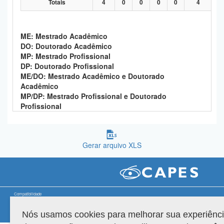
Totais
4
0
0
0
0
4
Planalto
ME: Mestrado Acadêmico
DO: Doutorado Acadêmico
MP: Mestrado Profissional
DP: Doutorado Profissional
ME/DO: Mestrado Acadêmico e Doutorado
Acadêmico
MP/DP: Mestrado Profissional e Doutorado
Profissional
Gerar arquivo XLS
Compatibilidade
Nós usamos cookies para melhorar sua experiênc
Versão do sistema: 3.88.9
Copyright 2022 Capes. Todos os direitos reservados.