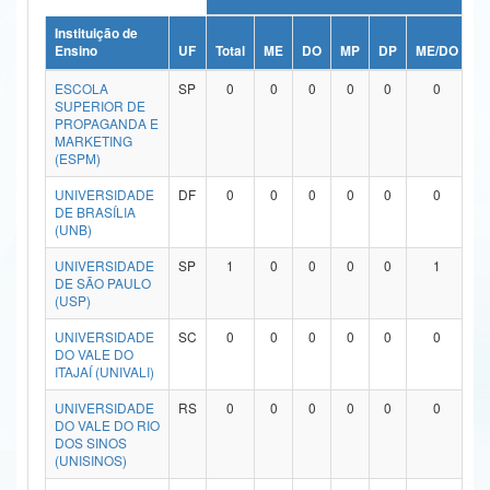
Ministério da Ciência, Tecnologia, Inovações e Comunicações
Instituição de
Ensino
UF
Total
ME
DO
MP
DP
ME/DO
M
Ministério do Meio Ambiente
ESCOLA
SP
0
0
0
0
0
0
SUPERIOR DE
Ministério do Turismo
PROPAGANDA E
MARKETING
(ESPM)
Ministério do Desenvolvimento Regional
UNIVERSIDADE
DF
0
0
0
0
0
0
Controladoria-Geral da União
DE BRASÍLIA
(UNB)
Ministério da Mulher, da Família e dos Direitos Humanos
UNIVERSIDADE
SP
1
0
0
0
0
1
DE SÃO PAULO
Secretaria-Geral
(USP)
Secretaria de Governo
UNIVERSIDADE
SC
0
0
0
0
0
0
DO VALE DO
ITAJAÍ (UNIVALI)
Gabinete de Segurança Institucional
UNIVERSIDADE
RS
0
0
0
0
0
0
Advocacia-Geral da União
DO VALE DO RIO
DOS SINOS
(UNISINOS)
Banco Central do Brasil