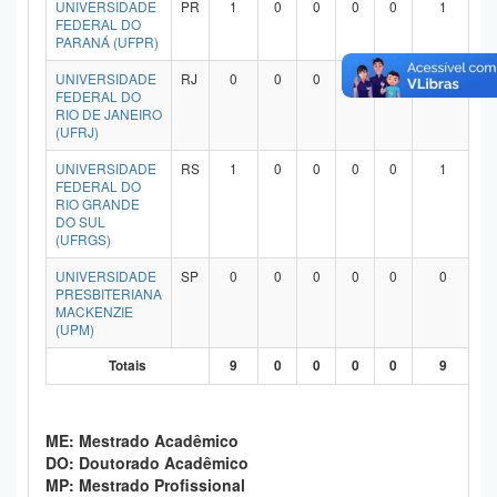
UNIVERSIDADE
PR
1
0
0
0
0
1
Planalto
FEDERAL DO
PARANÁ (UFPR)
UNIVERSIDADE
RJ
0
0
0
0
0
0
FEDERAL DO
RIO DE JANEIRO
(UFRJ)
UNIVERSIDADE
RS
1
0
0
0
0
1
FEDERAL DO
RIO GRANDE
DO SUL
(UFRGS)
UNIVERSIDADE
SP
0
0
0
0
0
0
PRESBITERIANA
MACKENZIE
(UPM)
Totais
9
0
0
0
0
9
ME: Mestrado Acadêmico
DO: Doutorado Acadêmico
MP: Mestrado Profissional