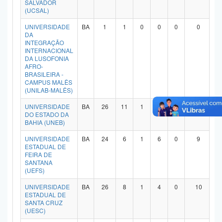
SALVADOR
(UCSAL)
UNIVERSIDADE
BA
1
1
0
0
0
0
DA
INTEGRAÇÃO
INTERNACIONAL
DA LUSOFONIA
AFRO-
BRASILEIRA -
CAMPUS MALÊS
(UNILAB-MALÊS)
UNIVERSIDADE
BA
26
11
1
6
1
4
DO ESTADO DA
BAHIA (UNEB)
UNIVERSIDADE
BA
24
6
1
6
0
9
ESTADUAL DE
FEIRA DE
SANTANA
(UEFS)
UNIVERSIDADE
BA
26
8
1
4
0
10
ESTADUAL DE
SANTA CRUZ
(UESC)