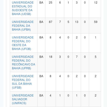
UNIVERSIDADE
BA
25
6
1
3
0
12
ESTADUAL DO
SUDOESTE DA
BAHIA (UESB)
UNIVERSIDADE
BA
87
7
5
13
0
59
FEDERAL DA
BAHIA (UFBA)
UNIVERSIDADE
BA
8
4
0
2
0
1
FEDERAL DO
OESTE DA
BAHIA (UFOB)
UNIVERSIDADE
BA
18
3
0
7
0
5
FEDERAL DO
RECÔNCAVO DA
BAHIA (UFRB)
UNIVERSIDADE
BA
8
4
0
2
0
2
FEDERAL DO
SUL DA BAHIA
(UFSB)
UNIVERSIDADE
BA
4
1
0
1
0
2
SALVADOR
(UNIFACS)