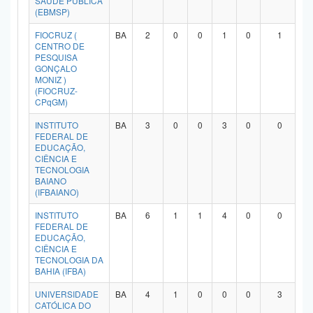
SAÚDE PÚBLICA
(EBMSP)
Planalto
FIOCRUZ (
BA
2
0
0
1
0
1
CENTRO DE
PESQUISA
GONÇALO
MONIZ )
(FIOCRUZ-
CPqGM)
INSTITUTO
BA
3
0
0
3
0
0
FEDERAL DE
EDUCAÇÃO,
CIÊNCIA E
TECNOLOGIA
BAIANO
(IFBAIANO)
INSTITUTO
BA
6
1
1
4
0
0
FEDERAL DE
EDUCAÇÃO,
CIÊNCIA E
TECNOLOGIA DA
BAHIA (IFBA)
UNIVERSIDADE
BA
4
1
0
0
0
3
CATÓLICA DO