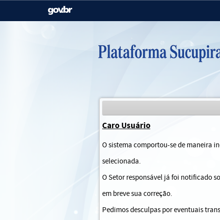
Casa Civil
Ministério da Justiça e
Segurança Pública
Ministério da Agricultura,
Ministério da Educação
Pecuária e Abastecimento
Ministério do Meio Ambiente
Ministério do Turismo
Caro Usuário
Secretaria de Governo
Gabinete de Segurança
O sistema comportou-se de maneira ine
Institucional
selecionada.
O Setor responsável já foi notificado 
em breve sua correção.
Pedimos desculpas por eventuais trans