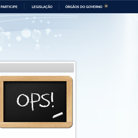
PARTICIPE
LEGISLAÇÃO
ÓRGÃOS DO GOVERNO
stério da Economia
Ministério da Infraestrutura
stério de Minas e Energia
Ministério da Ciência,
Tecnologia, Inovações e
Comunicações
tério da Mulher, da Família
Secretaria-Geral
s Direitos Humanos
lto