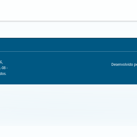
6,
Desenvolvido 
-08 -
dos.