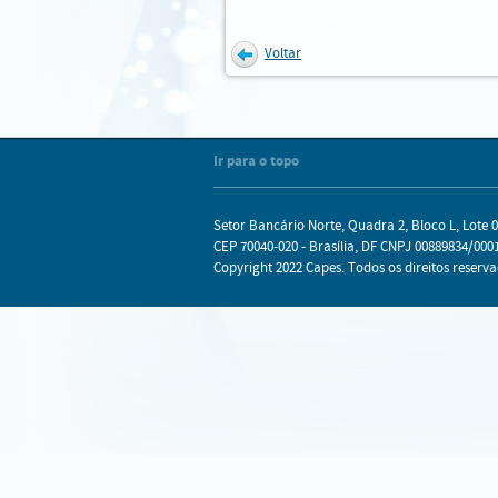
Voltar
Internet Explorer
Mozilla Firefox
Chrome
Safari
Ir para o topo
Setor Bancário Norte, Quadra 2, Bloco L, Lote 0
CEP 70040-020 - Brasília, DF CNPJ 00889834/0001
Copyright 2022 Capes. Todos os direitos reserva