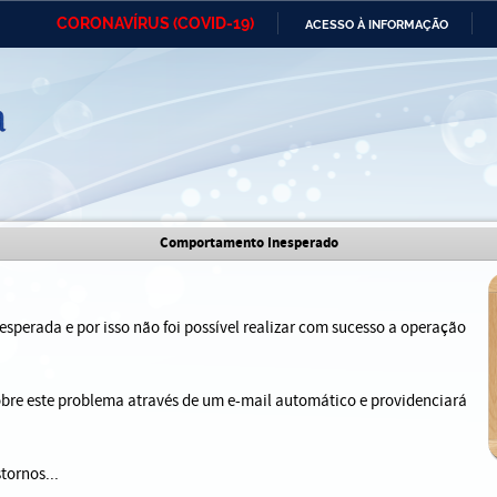
CORONAVÍRUS (COVID-19)
ACESSO À INFORMAÇÃO
Ministério da Defesa
Ministério das Relações
Mini
IR
Exteriores
PARA
O
CONTEÚDO
Ministério da Cidadania
Ministério da Saúde
Mini
Ministério do Desenvolvimento
Controladoria-Geral da União
Minis
Comportamento Inesperado
Regional
e do
Advocacia-Geral da União
Banco Central do Brasil
Plana
sperada e por isso não foi possível realizar com sucesso a operação
sobre este problema através de um e-mail automático e providenciará
tornos...