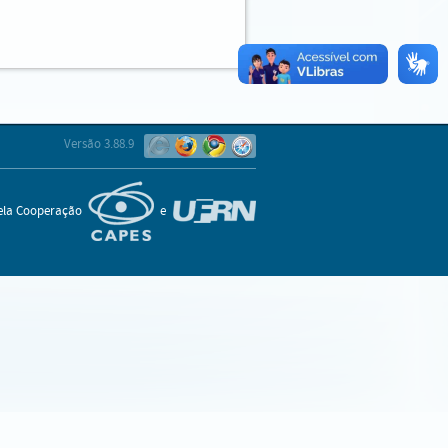
Versão 3.88.9
pela Cooperação
e