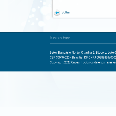
Voltar
Internet Explorer
Mozilla Firefox
Chrome
Safari
Ir para o topo
Setor Bancário Norte, Quadra 2, Bloco L, Lote 0
CEP 70040-020 - Brasília, DF CNPJ 00889834/0001
Copyright 2022 Capes. Todos os direitos reserva