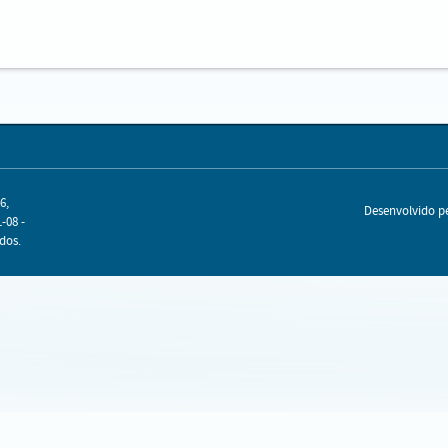
6,
Desenvolvido 
-08 -
dos.