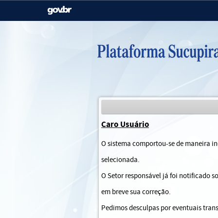
Casa Civil
Ministério da Justiça e
Segurança Pública
Ministério da Agricultura,
Ministério da Educação
Pecuária e Abastecimento
Ministério do Meio Ambiente
Ministério do Turismo
Caro Usuário
Secretaria de Governo
Gabinete de Segurança
O sistema comportou-se de maneira ine
Institucional
selecionada.
O Setor responsável já foi notificado 
em breve sua correção.
Pedimos desculpas por eventuais trans