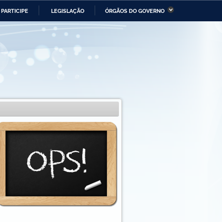
PARTICIPE
LEGISLAÇÃO
ÓRGÃOS DO GOVERNO
stério da Economia
Ministério da Infraestrutura
stério de Minas e Energia
Ministério da Ciência,
Tecnologia, Inovações e
Comunicações
tério da Mulher, da Família
Secretaria-Geral
s Direitos Humanos
lto