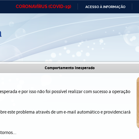
CORONAVÍRUS (COVID-19)
ACESSO À INFORMAÇÃO
Ministério da Defesa
Ministério das Relações
Mini
IR
Exteriores
PARA
O
CONTEÚDO
Ministério da Cidadania
Ministério da Saúde
Mini
Ministério do Desenvolvimento
Controladoria-Geral da União
Minis
Comportamento Inesperado
Regional
e do
Advocacia-Geral da União
Banco Central do Brasil
Plana
sperada e por isso não foi possível realizar com sucesso a operação
sobre este problema através de um e-mail automático e providenciará
tornos...