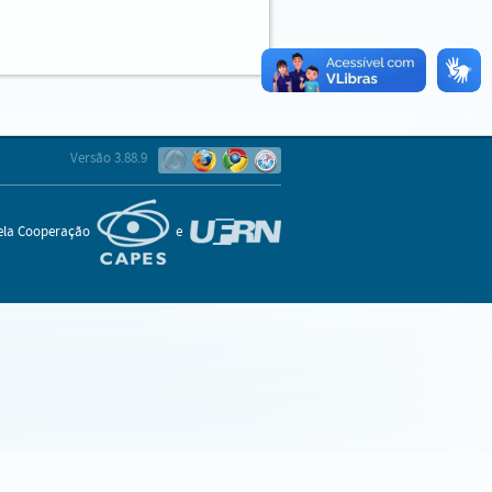
Versão 3.88.9
pela Cooperação
e