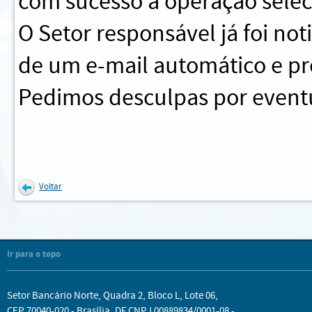
com sucesso a operação sele
O Setor responsável já foi no
de um e-mail automático e pr
Pedimos desculpas por eventu
Voltar
Ir para o topo
Setor Bancário Norte, Quadra 2, Bloco L, Lote 06,
CEP 70040-020 - Brasília, DF CNPJ 00889834/0001-08 -