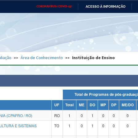
ACESSO À INFORMAÇÃO
CORONAVÍRUS (COVID-19)
Ministério da Defesa
Ministério das Relações
Mini
Exteriores
IR
PARA
O
CONTEÚDO
Ministério da Cidadania
Ministério da Saúde
Mini
Ministério do Desenvolvimento
Controladoria-Geral da União
Minis
Regional
e do
liação
Área de Conhecimento
Instituição de Ensino
Advocacia-Geral da União
Banco Central do Brasil
Plana
Total de Programas de pós-grad
UF
Total
ME
DO
MP
DP
ME/DO
A (CPAFRO / RO)
RO
1
0
1
0
0
0
ULTURA E SISTEMAS
TO
1
0
1
0
0
0