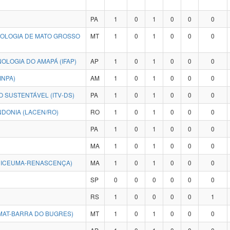
PA
1
0
1
0
0
0
NOLOGIA DE MATO GROSSO
MT
1
0
1
0
0
0
OLOGIA DO AMAPÁ (IFAP)
AP
1
0
1
0
0
0
INPA)
AM
1
0
1
0
0
0
 SUSTENTÁVEL (ITV-DS)
PA
1
0
1
0
0
0
DONIA (LACEN/RO)
RO
1
0
1
0
0
0
PA
1
0
1
0
0
0
MA
1
0
1
0
0
0
NICEUMA-RENASCENÇA)
MA
1
0
1
0
0
0
SP
0
0
0
0
0
0
RS
1
0
0
0
0
1
MAT-BARRA DO BUGRES)
MT
1
0
1
0
0
0