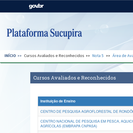
Casa Civil
Ministério da Justiça e
Segurança Pública
Ministério da Agricultura,
Ministério da Educação
Pecuária e Abastecimento
Ministério do Meio Ambiente
Ministério do Turismo
INÍCIO
Cursos Avaliados e Reconhecidos
Nota 5
Área de Ava
Secretaria de Governo
Gabinete de Segurança
Institucional
Cursos Avaliados e Reconhecidos
Instituição de Ensino
CENTRO DE PESQUISA AGROFLORESTAL DE RONDÔNI
CENTRO NACIONAL DE PESQUISA EM PESCA, AQUIC
AGRÍCOLAS (EMBRAPA CNPASA)