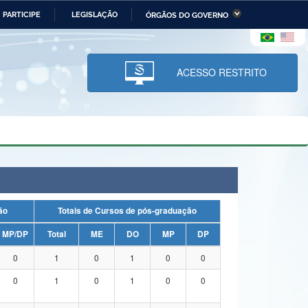
PARTICIPE
LEGISLAÇÃO
ÓRGÃOS DO GOVERNO
stério da Economia
Ministério da Infraestrutura
stério de Minas e Energia
Ministério da Ciência,
Tecnologia, Inovações e
ACESSO RESTRITO
Comunicações
tério da Mulher, da Família
Secretaria-Geral
s Direitos Humanos
lto
uação
Totais de Cursos de pós-graduação
MP/DP
Total
ME
DO
MP
DP
0
1
0
1
0
0
0
1
0
1
0
0