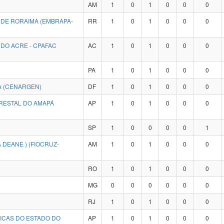
AM
1
0
1
0
0
0
 DE RORAIMA (EMBRAPA-
RR
1
0
1
0
0
0
DO ACRE - CPAFAC
AC
1
0
1
0
0
0
PA
1
0
1
0
0
0
A (CENARGEN)
DF
1
0
1
0
0
0
RESTAL DO AMAPÁ
AP
1
0
1
0
0
0
SP
1
0
0
0
0
1
 DEANE ) (FIOCRUZ-
AM
1
0
1
0
0
0
RO
1
0
1
0
0
0
MG
0
0
0
0
0
0
RJ
1
0
1
0
0
0
GICAS DO ESTADO DO
AP
1
0
1
0
0
0