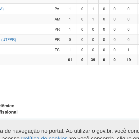
A)
PA
1
0
1
0
0
0
AM
1
0
1
0
0
0
PR
1
0
0
0
0
0
 (UTFPR)
PR
0
0
0
0
0
0
ES
1
0
0
0
0
1
61
0
39
0
0
19
adêmico
fissional
de navegação no portal. Ao utilizar o gov.br, você con
Gerar arquivo XLS
o, acesse
Política de cookies
.Se você concorda, clique 