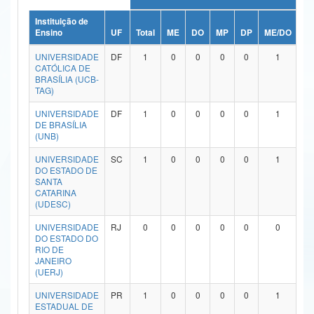
Ministério da Ciência, Tecnologia, Inovações e Comunicações
Instituição de
Ensino
UF
Total
ME
DO
MP
DP
ME/DO
M
Ministério do Meio Ambiente
UNIVERSIDADE
DF
1
0
0
0
0
1
CATÓLICA DE
Ministério do Turismo
BRASÍLIA (UCB-
TAG)
Ministério do Desenvolvimento Regional
UNIVERSIDADE
DF
1
0
0
0
0
1
DE BRASÍLIA
Controladoria-Geral da União
(UNB)
Ministério da Mulher, da Família e dos Direitos Humanos
UNIVERSIDADE
SC
1
0
0
0
0
1
DO ESTADO DE
SANTA
Secretaria-Geral
CATARINA
(UDESC)
Secretaria de Governo
UNIVERSIDADE
RJ
0
0
0
0
0
0
DO ESTADO DO
Gabinete de Segurança Institucional
RIO DE
JANEIRO
Advocacia-Geral da União
(UERJ)
UNIVERSIDADE
PR
1
0
0
0
0
1
Banco Central do Brasil
ESTADUAL DE