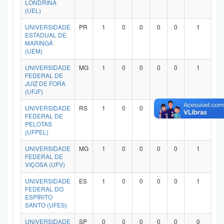
LONDRINA
Planalto
(UEL)
UNIVERSIDADE
PR
1
0
0
0
0
1
ESTADUAL DE
MARINGÁ
(UEM)
UNIVERSIDADE
MG
1
0
0
0
0
1
FEDERAL DE
JUIZ DE FORA
(UFJF)
UNIVERSIDADE
RS
1
0
0
0
0
1
FEDERAL DE
PELOTAS
(UFPEL)
UNIVERSIDADE
MG
1
0
0
0
0
1
FEDERAL DE
VIÇOSA (UFV)
UNIVERSIDADE
ES
1
0
0
0
0
1
FEDERAL DO
ESPÍRITO
SANTO (UFES)
UNIVERSIDADE
SP
0
0
0
0
0
0