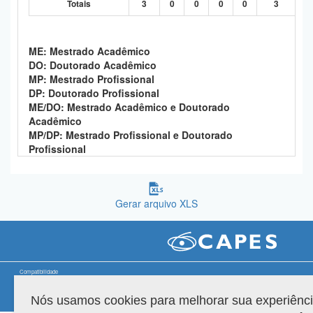
Totais
3
0
0
0
0
3
Planalto
ME: Mestrado Acadêmico
DO: Doutorado Acadêmico
MP: Mestrado Profissional
DP: Doutorado Profissional
ME/DO: Mestrado Acadêmico e Doutorado
Acadêmico
MP/DP: Mestrado Profissional e Doutorado
Profissional
Gerar arquivo XLS
Compatibilidade
Nós usamos cookies para melhorar sua experiênc
Versão do sistema: 3.88.9
Copyright 2022 Capes. Todos os direitos reservados.