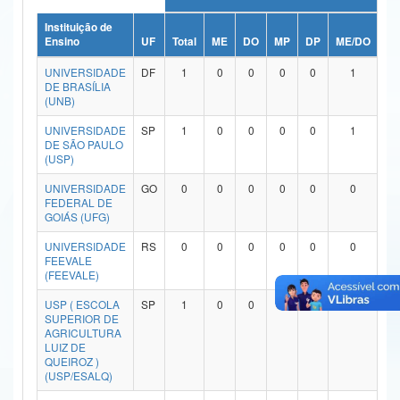
Ministério da Ciência, Tecnologia, Inovações e Comunicações
Instituição de
Ensino
UF
Total
ME
DO
MP
DP
ME/DO
MP
Ministério do Meio Ambiente
UNIVERSIDADE
DF
1
0
0
0
0
1
DE BRASÍLIA
Ministério do Turismo
(UNB)
UNIVERSIDADE
SP
1
0
0
0
0
1
Ministério do Desenvolvimento Regional
DE SÃO PAULO
(USP)
Controladoria-Geral da União
UNIVERSIDADE
GO
0
0
0
0
0
0
Ministério da Mulher, da Família e dos Direitos Humanos
FEDERAL DE
GOIÁS (UFG)
Secretaria-Geral
UNIVERSIDADE
RS
0
0
0
0
0
0
FEEVALE
Secretaria de Governo
(FEEVALE)
USP ( ESCOLA
SP
1
0
0
0
0
1
Gabinete de Segurança Institucional
SUPERIOR DE
AGRICULTURA
Advocacia-Geral da União
LUIZ DE
QUEIROZ )
(USP/ESALQ)
Banco Central do Brasil