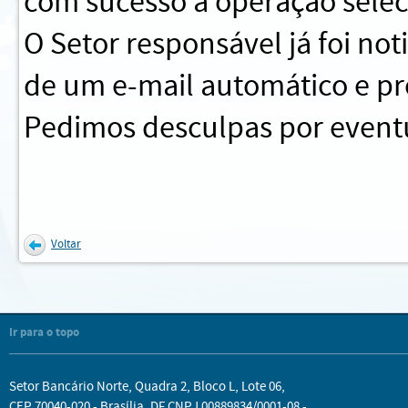
com sucesso a operação sele
O Setor responsável já foi no
de um e-mail automático e pr
Pedimos desculpas por eventu
Voltar
Ir para o topo
Setor Bancário Norte, Quadra 2, Bloco L, Lote 06,
CEP 70040-020 - Brasília, DF CNPJ 00889834/0001-08 -