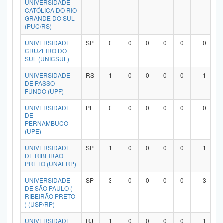
UNIVERSIDADE
Planalto
CATÓLICA DO RIO
GRANDE DO SUL
(PUC/RS)
UNIVERSIDADE
SP
0
0
0
0
0
0
CRUZEIRO DO
SUL (UNICSUL)
UNIVERSIDADE
RS
1
0
0
0
0
1
DE PASSO
FUNDO (UPF)
UNIVERSIDADE
PE
0
0
0
0
0
0
DE
PERNAMBUCO
(UPE)
UNIVERSIDADE
SP
1
0
0
0
0
1
DE RIBEIRÃO
PRETO (UNAERP)
UNIVERSIDADE
SP
3
0
0
0
0
3
DE SÃO PAULO (
RIBEIRÃO PRETO
) (USP/RP)
UNIVERSIDADE
RJ
1
0
0
0
0
1