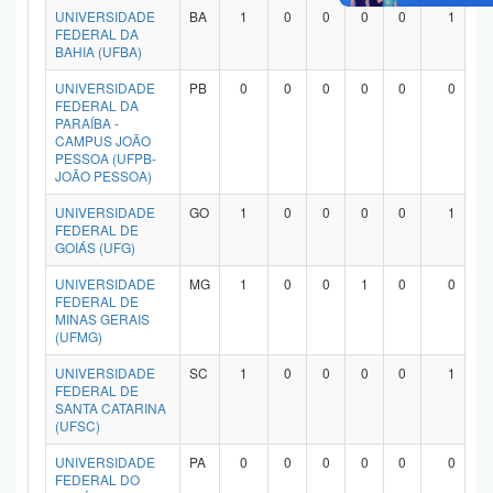
UNIVERSIDADE
BA
1
0
0
0
0
1
FEDERAL DA
BAHIA (UFBA)
UNIVERSIDADE
PB
0
0
0
0
0
0
FEDERAL DA
PARAÍBA -
CAMPUS JOÃO
PESSOA (UFPB-
JOÃO PESSOA)
UNIVERSIDADE
GO
1
0
0
0
0
1
FEDERAL DE
GOIÁS (UFG)
UNIVERSIDADE
MG
1
0
0
1
0
0
FEDERAL DE
MINAS GERAIS
(UFMG)
UNIVERSIDADE
SC
1
0
0
0
0
1
FEDERAL DE
SANTA CATARINA
(UFSC)
UNIVERSIDADE
PA
0
0
0
0
0
0
FEDERAL DO