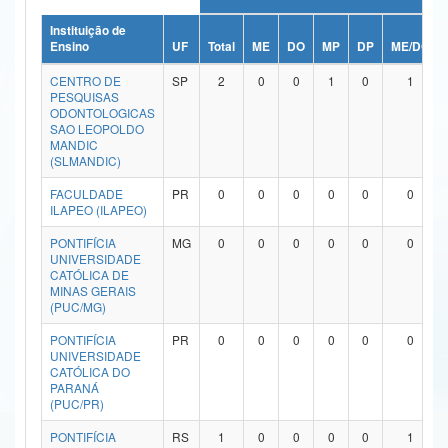
Ministério da Ciência, Tecnologia, Inovações e Comunicações
Instituição de
Ensino
UF
Total
ME
DO
MP
DP
ME/DO
Ministério do Meio Ambiente
CENTRO DE
SP
2
0
0
1
0
1
PESQUISAS
Ministério do Turismo
ODONTOLOGICAS
SAO LEOPOLDO
MANDIC
Ministério do Desenvolvimento Regional
(SLMANDIC)
Controladoria-Geral da União
FACULDADE
PR
0
0
0
0
0
0
ILAPEO (ILAPEO)
Ministério da Mulher, da Família e dos Direitos Humanos
PONTIFÍCIA
MG
0
0
0
0
0
0
UNIVERSIDADE
Secretaria-Geral
CATÓLICA DE
MINAS GERAIS
Secretaria de Governo
(PUC/MG)
PONTIFÍCIA
PR
0
0
0
0
0
0
Gabinete de Segurança Institucional
UNIVERSIDADE
CATÓLICA DO
Advocacia-Geral da União
PARANÁ
(PUC/PR)
Banco Central do Brasil
PONTIFÍCIA
RS
1
0
0
0
0
1