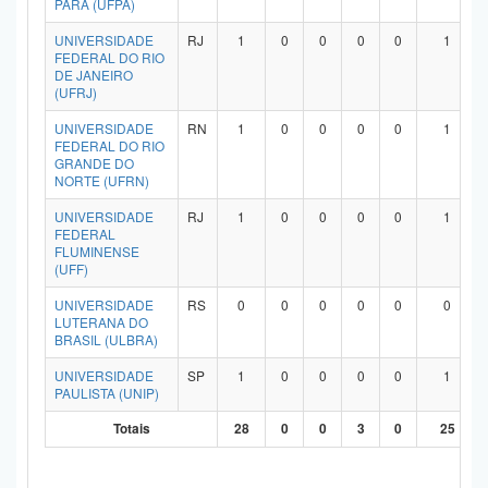
PARÁ (UFPA)
UNIVERSIDADE
RJ
1
0
0
0
0
1
FEDERAL DO RIO
DE JANEIRO
(UFRJ)
UNIVERSIDADE
RN
1
0
0
0
0
1
FEDERAL DO RIO
GRANDE DO
NORTE (UFRN)
UNIVERSIDADE
RJ
1
0
0
0
0
1
FEDERAL
FLUMINENSE
(UFF)
UNIVERSIDADE
RS
0
0
0
0
0
0
LUTERANA DO
BRASIL (ULBRA)
UNIVERSIDADE
SP
1
0
0
0
0
1
PAULISTA (UNIP)
Totais
28
0
0
3
0
25