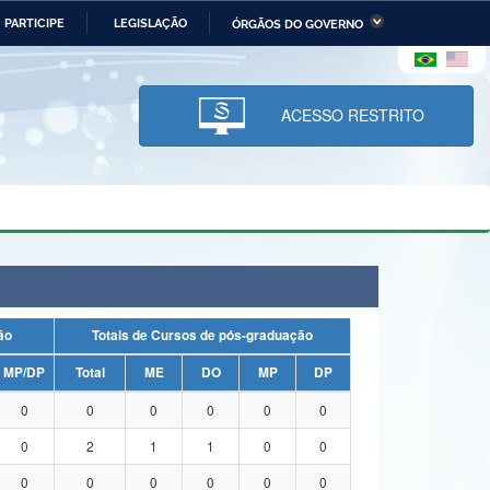
PARTICIPE
LEGISLAÇÃO
ÓRGÃOS DO GOVERNO
stério da Economia
Ministério da Infraestrutura
stério de Minas e Energia
Ministério da Ciência,
Tecnologia, Inovações e
ACESSO RESTRITO
Comunicações
tério da Mulher, da Família
Secretaria-Geral
s Direitos Humanos
lto
uação
Totais de Cursos de pós-graduação
MP/DP
Total
ME
DO
MP
DP
0
0
0
0
0
0
0
2
1
1
0
0
0
0
0
0
0
0