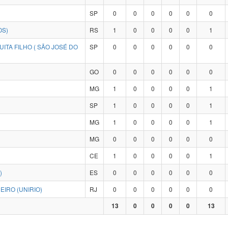
SP
0
0
0
0
0
0
OS)
RS
1
0
0
0
0
1
ITA FILHO ( SÃO JOSÉ DO
SP
0
0
0
0
0
0
GO
0
0
0
0
0
0
MG
1
0
0
0
0
1
SP
1
0
0
0
0
1
MG
1
0
0
0
0
1
MG
0
0
0
0
0
0
CE
1
0
0
0
0
1
)
ES
0
0
0
0
0
0
IRO (UNIRIO)
RJ
0
0
0
0
0
0
13
0
0
0
0
13