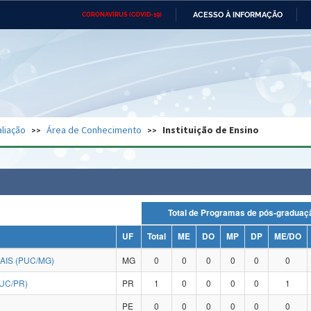
ACESSO À INFORMAÇÃO
CORONAVÍRUS (COVID-19)
Ministério da Defesa
Ministério das Relações
Mini
Exteriores
IR
PARA
O
CONTEÚDO
Ministério da Cidadania
Ministério da Saúde
Mini
Ministério do Desenvolvimento
Controladoria-Geral da União
Minis
Regional
e do
liação
Área de Conhecimento
Instituição de Ensino
Advocacia-Geral da União
Banco Central do Brasil
Plana
Total de Programas de pós-grad
UF
Total
ME
DO
MP
DP
ME/DO
AIS (PUC/MG)
MG
0
0
0
0
0
0
UC/PR)
PR
1
0
0
0
0
1
PE
0
0
0
0
0
0