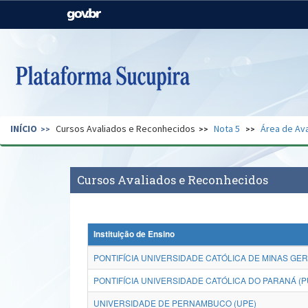
Casa Civil
Ministério da Justiça e
Segurança Pública
Ministério da Agricultura,
Ministério da Educação
Pecuária e Abastecimento
Ministério do Meio Ambiente
Ministério do Turismo
INÍCIO
Cursos Avaliados e Reconhecidos
Nota 5
Área de Ava
Secretaria de Governo
Gabinete de Segurança
Institucional
Cursos Avaliados e Reconhecidos
Instituição de Ensino
PONTIFÍCIA UNIVERSIDADE CATÓLICA DE MINAS GER
PONTIFÍCIA UNIVERSIDADE CATÓLICA DO PARANÁ (P
UNIVERSIDADE DE PERNAMBUCO (UPE)