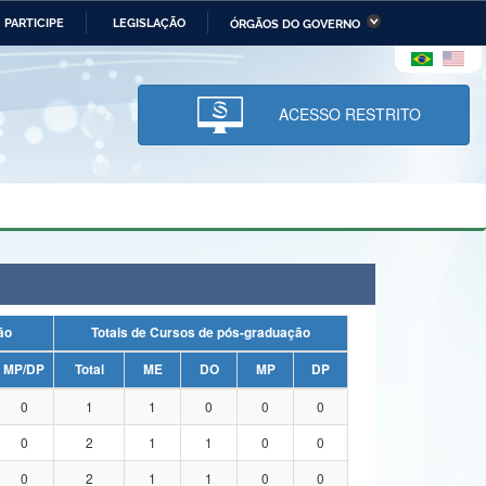
PARTICIPE
LEGISLAÇÃO
ÓRGÃOS DO GOVERNO
stério da Economia
Ministério da Infraestrutura
stério de Minas e Energia
Ministério da Ciência,
Tecnologia, Inovações e
ACESSO RESTRITO
Comunicações
tério da Mulher, da Família
Secretaria-Geral
s Direitos Humanos
lto
uação
Totais de Cursos de pós-graduação
MP/DP
Total
ME
DO
MP
DP
0
1
1
0
0
0
0
2
1
1
0
0
0
2
1
1
0
0