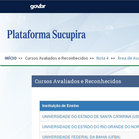
Casa Civil
Ministério da Justiça e
Segurança Pública
Ministério da Agricultura,
Ministério da Educação
Pecuária e Abastecimento
Ministério do Meio Ambiente
Ministério do Turismo
INÍCIO
Cursos Avaliados e Reconhecidos
Nota 4
Área de Ava
Secretaria de Governo
Gabinete de Segurança
Institucional
Cursos Avaliados e Reconhecidos
Instituição de Ensino
UNIVERSIDADE DO ESTADO DE SANTA CATARINA (U
UNIVERSIDADE DO ESTADO DO RIO GRANDE DO NOR
UNIVERSIDADE FEDERAL DA BAHIA (UFBA)