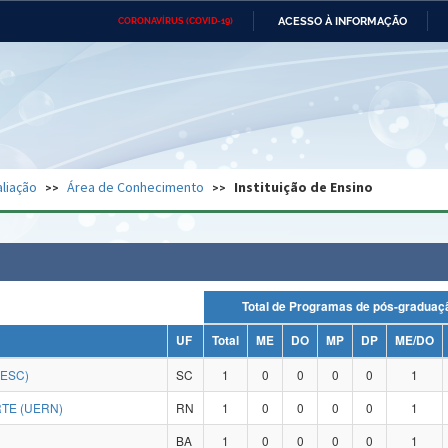
ACESSO À INFORMAÇÃO
CORONAVÍRUS (COVID-19)
Ministério da Defesa
Ministério das Relações
Mini
Exteriores
IR
PARA
O
CONTEÚDO
Ministério da Cidadania
Ministério da Saúde
Mini
Ministério do Desenvolvimento
Controladoria-Geral da União
Minis
Regional
e do
liação
Área de Conhecimento
Instituição de Ensino
Advocacia-Geral da União
Banco Central do Brasil
Plana
Total de Programas de pós-grad
UF
Total
ME
DO
MP
DP
ME/DO
DESC)
SC
1
0
0
0
0
1
TE (UERN)
RN
1
0
0
0
0
1
BA
1
0
0
0
0
1