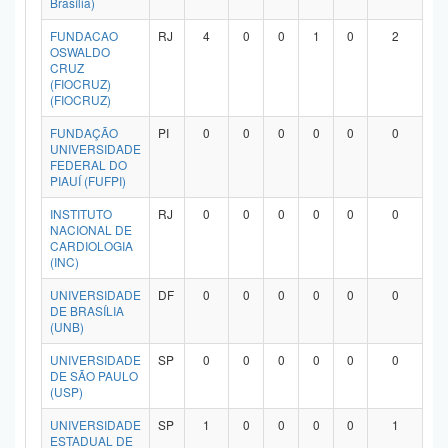
Brasília)
Planalto
FUNDACAO
RJ
4
0
0
1
0
2
OSWALDO
CRUZ
(FIOCRUZ)
(FIOCRUZ)
FUNDAÇÃO
PI
0
0
0
0
0
0
UNIVERSIDADE
FEDERAL DO
PIAUÍ (FUFPI)
INSTITUTO
RJ
0
0
0
0
0
0
NACIONAL DE
CARDIOLOGIA
(INC)
UNIVERSIDADE
DF
0
0
0
0
0
0
DE BRASÍLIA
(UNB)
UNIVERSIDADE
SP
0
0
0
0
0
0
DE SÃO PAULO
(USP)
UNIVERSIDADE
SP
1
0
0
0
0
1
ESTADUAL DE