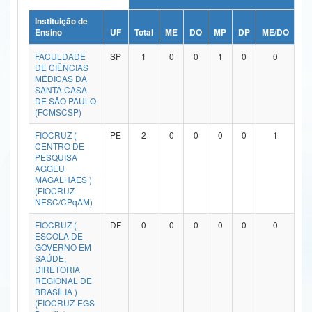
Ministério da Ciência, Tecnologia, Inovações e Comunicações
Instituição de
Ensino
UF
Total
ME
DO
MP
DP
ME/DO
MP
Ministério do Meio Ambiente
FACULDADE
SP
1
0
0
1
0
0
DE CIÊNCIAS
Ministério do Turismo
MÉDICAS DA
SANTA CASA
DE SÃO PAULO
Ministério do Desenvolvimento Regional
(FCMSCSP)
Controladoria-Geral da União
FIOCRUZ (
PE
2
0
0
0
0
1
CENTRO DE
PESQUISA
Ministério da Mulher, da Família e dos Direitos Humanos
AGGEU
MAGALHÃES )
Secretaria-Geral
(FIOCRUZ-
NESC/CPqAM)
Secretaria de Governo
FIOCRUZ (
DF
0
0
0
0
0
0
ESCOLA DE
Gabinete de Segurança Institucional
GOVERNO EM
SAÚDE,
Advocacia-Geral da União
DIRETORIA
REGIONAL DE
BRASÍLIA )
Banco Central do Brasil
(FIOCRUZ-EGS