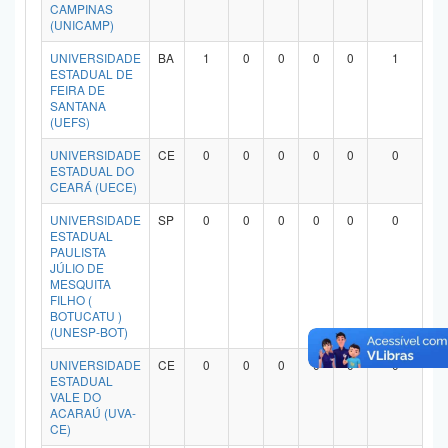
CAMPINAS
(UNICAMP)
UNIVERSIDADE
BA
1
0
0
0
0
1
ESTADUAL DE
FEIRA DE
SANTANA
(UEFS)
UNIVERSIDADE
CE
0
0
0
0
0
0
ESTADUAL DO
CEARÁ (UECE)
UNIVERSIDADE
SP
0
0
0
0
0
0
ESTADUAL
PAULISTA
JÚLIO DE
MESQUITA
FILHO (
BOTUCATU )
(UNESP-BOT)
UNIVERSIDADE
CE
0
0
0
0
0
0
ESTADUAL
VALE DO
ACARAÚ (UVA-
CE)