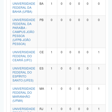
UNIVERSIDADE
BA
1
0
0
0
0
0
FEDERAL DA
BAHIA (UFBA)
UNIVERSIDADE
PB
0
0
0
0
0
0
FEDERAL DA
PARAÍBA -
CAMPUS JOÃO
PESSOA
(UFPB-JOÃO
PESSOA)
UNIVERSIDADE
CE
1
0
0
0
0
1
FEDERAL DO
CEARÁ (UFC)
UNIVERSIDADE
ES
1
0
0
0
0
1
FEDERAL DO
ESPÍRITO
SANTO (UFES)
UNIVERSIDADE
MA
1
0
0
0
0
1
FEDERAL DO
MARANHÃO
(UFMA)
UNIVERSIDADE
RJ
1
0
0
0
0
1