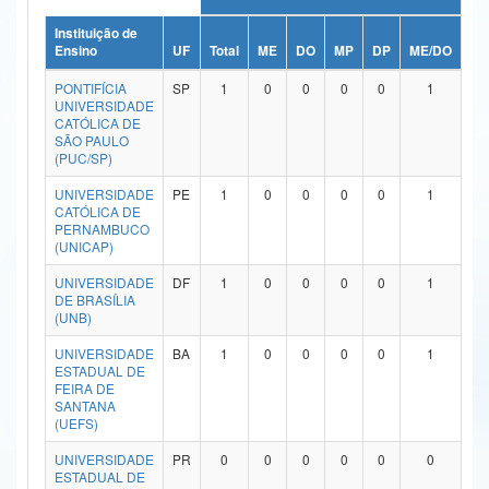
Ministério da Ciência, Tecnologia, Inovações e Comunicações
Instituição de
Ensino
UF
Total
ME
DO
MP
DP
ME/DO
MP
Ministério do Meio Ambiente
PONTIFÍCIA
SP
1
0
0
0
0
1
UNIVERSIDADE
Ministério do Turismo
CATÓLICA DE
SÃO PAULO
(PUC/SP)
Ministério do Desenvolvimento Regional
UNIVERSIDADE
PE
1
0
0
0
0
1
Controladoria-Geral da União
CATÓLICA DE
PERNAMBUCO
(UNICAP)
Ministério da Mulher, da Família e dos Direitos Humanos
UNIVERSIDADE
DF
1
0
0
0
0
1
Secretaria-Geral
DE BRASÍLIA
(UNB)
Secretaria de Governo
UNIVERSIDADE
BA
1
0
0
0
0
1
ESTADUAL DE
Gabinete de Segurança Institucional
FEIRA DE
SANTANA
Advocacia-Geral da União
(UEFS)
UNIVERSIDADE
PR
0
0
0
0
0
0
Banco Central do Brasil
ESTADUAL DE