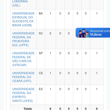
LONDRINA
Planalto
(UEL)
UNIVERSIDADE
BA
1
0
0
0
0
1
ESTADUAL DO
SUDOESTE DA
BAHIA (UESB)
UNIVERSIDADE
SC
0
0
0
0
0
0
FEDERAL DA
FRONTEIRA
SUL (UFFS)
UNIVERSIDADE
SP
1
0
0
0
0
1
FEDERAL DE
SÃO CARLOS
(UFSCAR)
UNIVERSIDADE
CE
1
0
0
0
0
1
FEDERAL DO
CEARÁ (UFC)
UNIVERSIDADE
ES
1
0
0
0
0
1
FEDERAL DO
ESPÍRITO
SANTO (UFES)
Totais
8
0
0
0
0
8