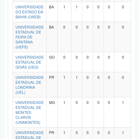
Planalto
UNIVERSIDADE
BA
1
1
0
0
0
0
DO ESTADO DA
BAHIA (UNEB)
UNIVERSIDADE
BA
0
0
0
0
0
0
ESTADUAL DE
FEIRA DE
SANTANA
(UEFS)
UNIVERSIDADE
GO
0
0
0
0
0
0
ESTADUAL DE
GOIÁS (UEG)
UNIVERSIDADE
PR
1
1
0
0
0
0
ESTADUAL DE
LONDRINA
(UEL)
UNIVERSIDADE
MG
1
0
0
0
0
1
ESTADUAL DE
MONTES
CLAROS
(UNIMONTES)
UNIVERSIDADE
PR
1
0
0
0
0
1
ESTADUAL DE