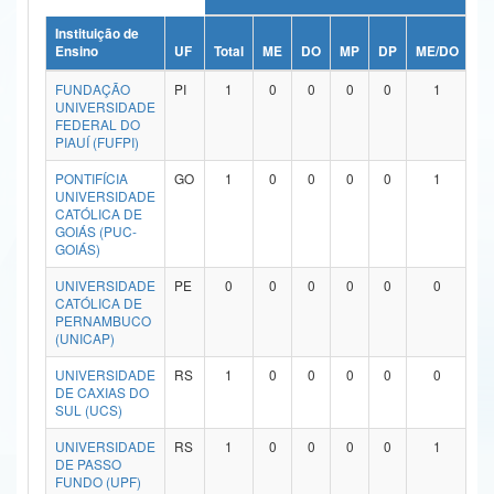
Ministério da Ciência, Tecnologia, Inovações e Comunicações
Instituição de
Ensino
UF
Total
ME
DO
MP
DP
ME/DO
M
Ministério do Meio Ambiente
FUNDAÇÃO
PI
1
0
0
0
0
1
UNIVERSIDADE
Ministério do Turismo
FEDERAL DO
PIAUÍ (FUFPI)
Ministério do Desenvolvimento Regional
PONTIFÍCIA
GO
1
0
0
0
0
1
UNIVERSIDADE
Controladoria-Geral da União
CATÓLICA DE
GOIÁS (PUC-
GOIÁS)
Ministério da Mulher, da Família e dos Direitos Humanos
UNIVERSIDADE
PE
0
0
0
0
0
0
Secretaria-Geral
CATÓLICA DE
PERNAMBUCO
Secretaria de Governo
(UNICAP)
UNIVERSIDADE
RS
1
0
0
0
0
0
Gabinete de Segurança Institucional
DE CAXIAS DO
SUL (UCS)
Advocacia-Geral da União
UNIVERSIDADE
RS
1
0
0
0
0
1
DE PASSO
Banco Central do Brasil
FUNDO (UPF)