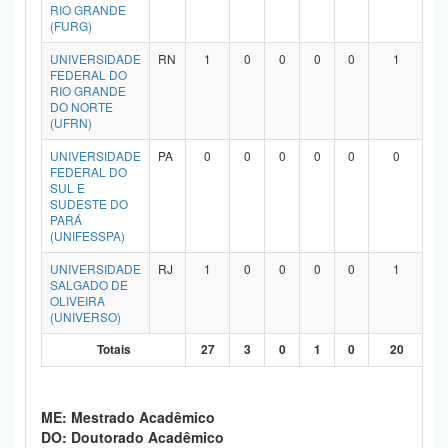
RIO GRANDE
(FURG)
UNIVERSIDADE
RN
1
0
0
0
0
1
FEDERAL DO
RIO GRANDE
DO NORTE
(UFRN)
UNIVERSIDADE
PA
0
0
0
0
0
0
FEDERAL DO
SUL E
SUDESTE DO
PARÁ
(UNIFESSPA)
UNIVERSIDADE
RJ
1
0
0
0
0
1
SALGADO DE
OLIVEIRA
(UNIVERSO)
Totais
27
3
0
1
0
20
ME: Mestrado Acadêmico
DO: Doutorado Acadêmico