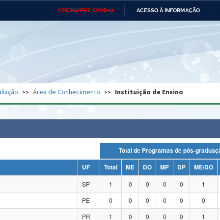
ACESSO À INFORMAÇÃO
CORONAVÍRUS (COVID-19)
Ministério da Defesa
Ministério das Relações
Mini
Exteriores
IR
PARA
O
CONTEÚDO
Ministério da Cidadania
Ministério da Saúde
Mini
Ministério do Desenvolvimento
Controladoria-Geral da União
Minis
Regional
e do
liação
Área de Conhecimento
Instituição de Ensino
Advocacia-Geral da União
Banco Central do Brasil
Plana
Total de Programas de pós-grad
UF
Total
ME
DO
MP
DP
ME/DO
SP
1
0
0
0
0
1
PE
0
0
0
0
0
0
PR
1
0
0
0
0
1