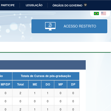
PARTICIPE
LEGISLAÇÃO
ÓRGÃOS DO GOVERNO
stério da Economia
Ministério da Infraestrutura
stério de Minas e Energia
Ministério da Ciência,
Tecnologia, Inovações e
ACESSO RESTRITO
Comunicações
tério da Mulher, da Família
Secretaria-Geral
s Direitos Humanos
lto
uação
Totais de Cursos de pós-graduação
MP/DP
Total
ME
DO
MP
DP
0
2
1
1
0
0
0
0
0
0
0
0
0
2
1
1
0
0