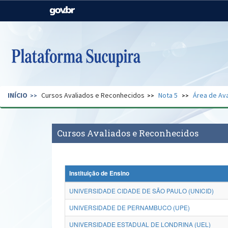
Casa Civil
Ministério da Justiça e
Segurança Pública
Ministério da Agricultura,
Ministério da Educação
Pecuária e Abastecimento
Ministério do Meio Ambiente
Ministério do Turismo
INÍCIO
Cursos Avaliados e Reconhecidos
Nota 5
Área de Ava
Secretaria de Governo
Gabinete de Segurança
Institucional
Cursos Avaliados e Reconhecidos
Instituição de Ensino
UNIVERSIDADE CIDADE DE SÃO PAULO (UNICID)
UNIVERSIDADE DE PERNAMBUCO (UPE)
UNIVERSIDADE ESTADUAL DE LONDRINA (UEL)