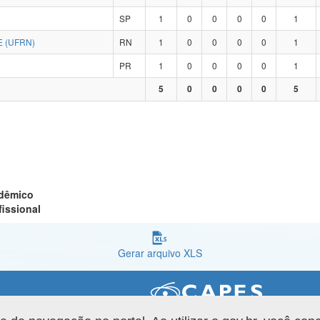
SP
1
0
0
0
0
1
 (UFRN)
RN
1
0
0
0
0
1
PR
1
0
0
0
0
1
5
0
0
0
0
5
adêmico
fissional
Gerar arquivo XLS