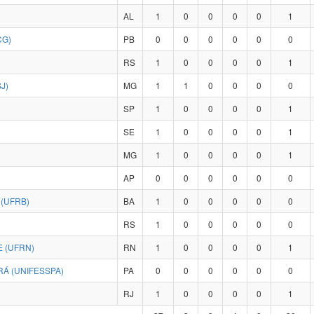
AL
1
0
0
0
0
1
CG)
PB
0
0
0
0
0
0
RS
1
0
0
0
0
1
J)
MG
1
1
0
0
0
0
SP
1
0
0
0
0
1
SE
1
0
0
0
0
1
MG
1
0
0
0
0
1
AP
0
0
0
0
0
0
(UFRB)
BA
1
0
0
0
0
0
RS
1
0
0
0
0
0
 (UFRN)
RN
1
0
0
0
0
1
Á (UNIFESSPA)
PA
0
0
0
0
0
0
RJ
1
0
0
0
0
1