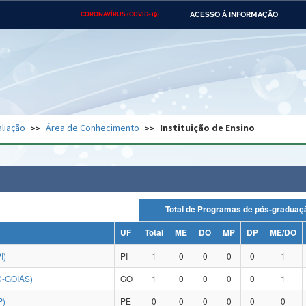
ACESSO À INFORMAÇÃO
CORONAVÍRUS (COVID-19)
Ministério da Defesa
Ministério das Relações
Mini
Exteriores
IR
PARA
O
CONTEÚDO
Ministério da Cidadania
Ministério da Saúde
Mini
Ministério do Desenvolvimento
Controladoria-Geral da União
Minis
Regional
e do
liação
Área de Conhecimento
Instituição de Ensino
Advocacia-Geral da União
Banco Central do Brasil
Plana
Total de Programas de pós-grad
UF
Total
ME
DO
MP
DP
ME/DO
I)
PI
1
0
0
0
0
1
C-GOIÁS)
GO
1
0
0
0
0
1
P)
PE
0
0
0
0
0
0