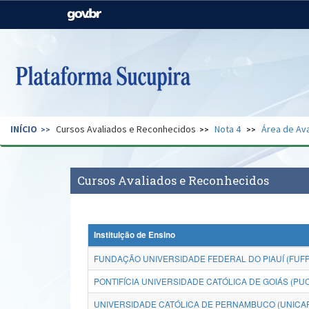
Casa Civil
Ministério da Justiça e
Segurança Pública
Ministério da Agricultura,
Ministério da Educação
Pecuária e Abastecimento
Ministério do Meio Ambiente
Ministério do Turismo
INÍCIO
Cursos Avaliados e Reconhecidos
Nota 4
Área de Ava
Secretaria de Governo
Gabinete de Segurança
Institucional
Cursos Avaliados e Reconhecidos
Instituição de Ensino
FUNDAÇÃO UNIVERSIDADE FEDERAL DO PIAUÍ (FUFP
PONTIFÍCIA UNIVERSIDADE CATÓLICA DE GOIÁS (PU
UNIVERSIDADE CATÓLICA DE PERNAMBUCO (UNICA