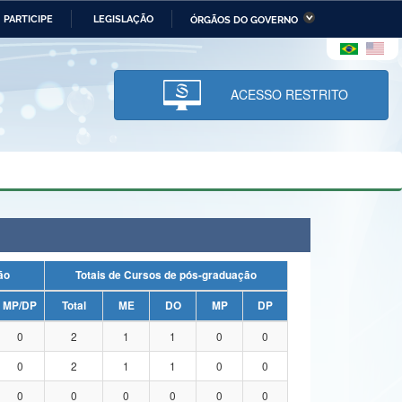
PARTICIPE
LEGISLAÇÃO
ÓRGÃOS DO GOVERNO
stério da Economia
Ministério da Infraestrutura
stério de Minas e Energia
Ministério da Ciência,
Tecnologia, Inovações e
ACESSO RESTRITO
Comunicações
tério da Mulher, da Família
Secretaria-Geral
s Direitos Humanos
lto
uação
Totais de Cursos de pós-graduação
MP/DP
Total
ME
DO
MP
DP
0
2
1
1
0
0
0
2
1
1
0
0
0
0
0
0
0
0