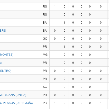
RS
1
0
0
0
0
0
RS
1
0
0
0
0
1
BA
1
1
0
0
0
0
EFS)
BA
0
0
0
0
0
0
GO
0
0
0
0
0
0
PR
1
1
0
0
0
0
IMONTES)
MG
1
0
0
0
0
1
)
PR
1
0
0
0
0
1
CENTRO)
PR
0
0
0
0
0
0
PR
0
0
0
0
0
0
SC
1
0
0
0
0
1
MERICANA (UNILA)
PR
0
0
0
0
0
0
ÃO PESSOA (UFPB-JOÃO
PB
1
0
0
0
0
1