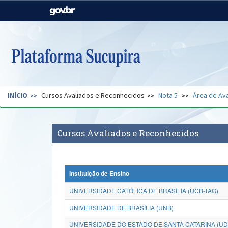
Casa Civil
Ministério da Justiça e
Segurança Pública
Ministério da Agricultura,
Ministério da Educação
Pecuária e Abastecimento
Ministério do Meio Ambiente
Ministério do Turismo
INÍCIO
Cursos Avaliados e Reconhecidos
Nota 5
Área de Ava
Secretaria de Governo
Gabinete de Segurança
Institucional
Cursos Avaliados e Reconhecidos
Instituição de Ensino
UNIVERSIDADE CATÓLICA DE BRASÍLIA (UCB-TAG)
UNIVERSIDADE DE BRASÍLIA (UNB)
UNIVERSIDADE DO ESTADO DE SANTA CATARINA (U