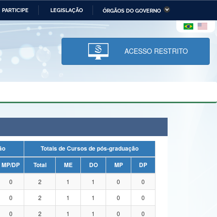
PARTICIPE
LEGISLAÇÃO
ÓRGÃOS DO GOVERNO
stério da Economia
Ministério da Infraestrutura
stério de Minas e Energia
Ministério da Ciência,
Tecnologia, Inovações e
ACESSO RESTRITO
Comunicações
tério da Mulher, da Família
Secretaria-Geral
s Direitos Humanos
lto
uação
Totais de Cursos de pós-graduação
MP/DP
Total
ME
DO
MP
DP
0
2
1
1
0
0
0
2
1
1
0
0
0
2
1
1
0
0