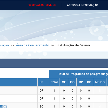
ACESSO À INFORMAÇÃO
CORONAVÍRUS (COVID-19)
Ministério da Defesa
Ministério das Relações
Mini
Exteriores
IR
PARA
O
CONTEÚDO
Ministério da Cidadania
Ministério da Saúde
Mini
Ministério do Desenvolvimento
Controladoria-Geral da União
Minis
Regional
e do
liação
Área de Conhecimento
Instituição de Ensino
Advocacia-Geral da União
Banco Central do Brasil
Plana
Total de Programas de pós-grad
UF
Total
ME
DO
MP
DP
ME/DO
DF
1
0
0
0
0
1
DF
1
0
0
0
0
1
DESC)
SC
1
0
0
0
0
1