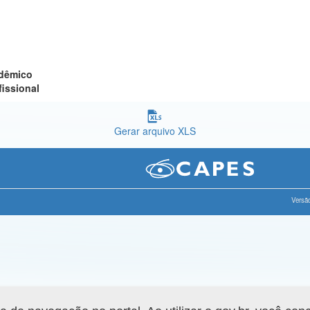
adêmico
fissional
Gerar arquivo XLS
Versão