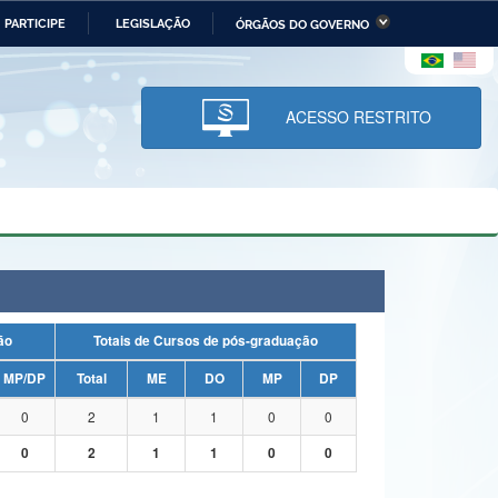
PARTICIPE
LEGISLAÇÃO
ÓRGÃOS DO GOVERNO
stério da Economia
Ministério da Infraestrutura
stério de Minas e Energia
Ministério da Ciência,
Tecnologia, Inovações e
ACESSO RESTRITO
Comunicações
tério da Mulher, da Família
Secretaria-Geral
s Direitos Humanos
lto
uação
Totais de Cursos de pós-graduação
MP/DP
Total
ME
DO
MP
DP
0
2
1
1
0
0
0
2
1
1
0
0