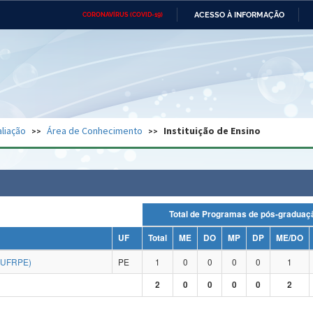
ACESSO À INFORMAÇÃO
CORONAVÍRUS (COVID-19)
Ministério da Defesa
Ministério das Relações
Mini
Exteriores
IR
PARA
O
CONTEÚDO
Ministério da Cidadania
Ministério da Saúde
Mini
Ministério do Desenvolvimento
Controladoria-Geral da União
Minis
Regional
e do
liação
Área de Conhecimento
Instituição de Ensino
Advocacia-Geral da União
Banco Central do Brasil
Plana
Total de Programas de pós-grad
UF
Total
ME
DO
MP
DP
ME/DO
(UFRPE)
PE
1
0
0
0
0
1
2
0
0
0
0
2