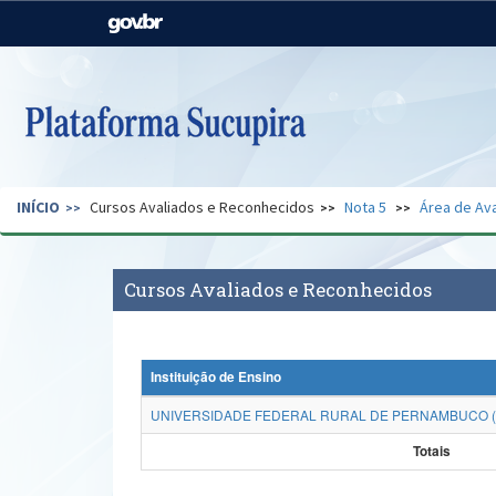
Casa Civil
Ministério da Justiça e
Segurança Pública
Ministério da Agricultura,
Ministério da Educação
Pecuária e Abastecimento
Ministério do Meio Ambiente
Ministério do Turismo
INÍCIO
Cursos Avaliados e Reconhecidos
Nota 5
Área de Ava
Secretaria de Governo
Gabinete de Segurança
Institucional
Cursos Avaliados e Reconhecidos
Instituição de Ensino
UNIVERSIDADE FEDERAL RURAL DE PERNAMBUCO 
Totais