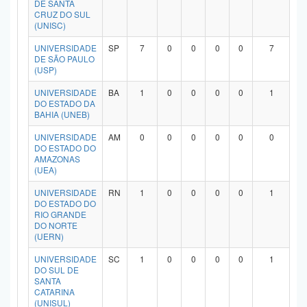
DE SANTA
Planalto
CRUZ DO SUL
(UNISC)
UNIVERSIDADE
SP
7
0
0
0
0
7
DE SÃO PAULO
(USP)
UNIVERSIDADE
BA
1
0
0
0
0
1
DO ESTADO DA
BAHIA (UNEB)
UNIVERSIDADE
AM
0
0
0
0
0
0
DO ESTADO DO
AMAZONAS
(UEA)
UNIVERSIDADE
RN
1
0
0
0
0
1
DO ESTADO DO
RIO GRANDE
DO NORTE
(UERN)
UNIVERSIDADE
SC
1
0
0
0
0
1
DO SUL DE
SANTA
CATARINA
(UNISUL)