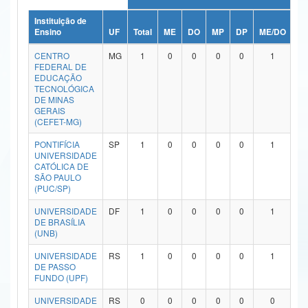
Ministério da Ciência, Tecnologia, Inovações e Comunicações
Instituição de
Ensino
UF
Total
ME
DO
MP
DP
ME/DO
M
Ministério do Meio Ambiente
CENTRO
MG
1
0
0
0
0
1
FEDERAL DE
Ministério do Turismo
EDUCAÇÃO
TECNOLÓGICA
DE MINAS
Ministério do Desenvolvimento Regional
GERAIS
(CEFET-MG)
Controladoria-Geral da União
PONTIFÍCIA
SP
1
0
0
0
0
1
UNIVERSIDADE
Ministério da Mulher, da Família e dos Direitos Humanos
CATÓLICA DE
SÃO PAULO
Secretaria-Geral
(PUC/SP)
Secretaria de Governo
UNIVERSIDADE
DF
1
0
0
0
0
1
DE BRASÍLIA
(UNB)
Gabinete de Segurança Institucional
UNIVERSIDADE
RS
1
0
0
0
0
1
Advocacia-Geral da União
DE PASSO
FUNDO (UPF)
Banco Central do Brasil
UNIVERSIDADE
RS
0
0
0
0
0
0