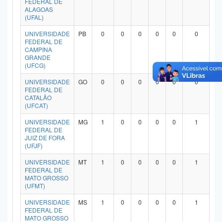
FEDERAL DE
ALAGOAS
(UFAL)
UNIVERSIDADE
PB
0
0
0
0
0
0
FEDERAL DE
CAMPINA
GRANDE
(UFCG)
UNIVERSIDADE
GO
0
0
0
0
0
0
FEDERAL DE
CATALÃO
(UFCAT)
UNIVERSIDADE
MG
1
0
0
0
0
1
FEDERAL DE
JUIZ DE FORA
(UFJF)
UNIVERSIDADE
MT
1
0
0
0
0
1
FEDERAL DE
MATO GROSSO
(UFMT)
UNIVERSIDADE
MS
1
0
0
0
0
1
FEDERAL DE
MATO GROSSO