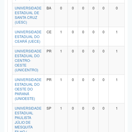
UNIVERSIDADE
BA
0
0
0
0
0
0
ESTADUAL DE
SANTA CRUZ
(UESC)
UNIVERSIDADE
CE
1
0
0
0
0
1
ESTADUAL DO
CEARÁ (UECE)
UNIVERSIDADE
PR
1
0
0
0
0
1
ESTADUAL DO
CENTRO-
OESTE
(UNICENTRO)
UNIVERSIDADE
PR
1
0
0
0
0
1
ESTADUAL DO
OESTE DO
PARANÁ
(UNIOESTE)
UNIVERSIDADE
SP
1
0
0
0
0
1
ESTADUAL
PAULISTA
JÚLIO DE
MESQUITA
FILHO (