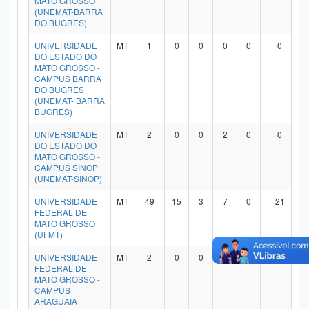
MATO GROSSO
(UNEMAT-BARRA
Planalto
DO BUGRES)
UNIVERSIDADE
MT
1
0
0
0
0
0
DO ESTADO DO
MATO GROSSO -
CAMPUS BARRA
DO BUGRES
(UNEMAT- BARRA
BUGRES)
UNIVERSIDADE
MT
2
0
0
2
0
0
DO ESTADO DO
MATO GROSSO -
CAMPUS SINOP
(UNEMAT-SINOP)
UNIVERSIDADE
MT
49
15
3
7
0
21
FEDERAL DE
MATO GROSSO
(UFMT)
UNIVERSIDADE
MT
2
0
0
1
0
0
FEDERAL DE
MATO GROSSO -
CAMPUS
ARAGUAIA