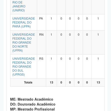
RIO DE
JANEIRO
(UNIRIO)
UNIVERSIDADE
PA
1
0
0
0
0
1
FEDERAL DO
PARÁ (UFPA)
UNIVERSIDADE
RN
1
0
0
0
0
1
FEDERAL DO
RIO GRANDE
DO NORTE
(UFRN)
UNIVERSIDADE
RS
1
0
0
0
0
1
FEDERAL DO
RIO GRANDE
DO SUL
(UFRGS)
Totais
13
0
0
0
0
13
ME: Mestrado Acadêmico
DO: Doutorado Acadêmico
MP: Mestrado Profissional