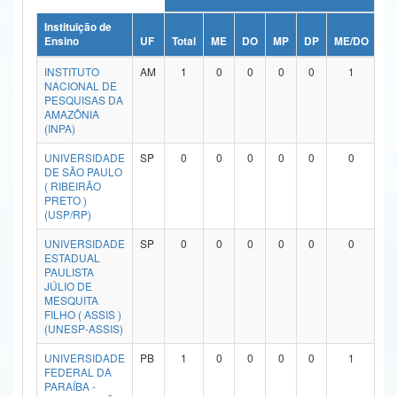
Ministério da Ciência, Tecnologia, Inovações e Comunicações
Instituição de
Ensino
UF
Total
ME
DO
MP
DP
ME/DO
M
Ministério do Meio Ambiente
INSTITUTO
AM
1
0
0
0
0
1
NACIONAL DE
Ministério do Turismo
PESQUISAS DA
AMAZÔNIA
(INPA)
Ministério do Desenvolvimento Regional
UNIVERSIDADE
SP
0
0
0
0
0
0
Controladoria-Geral da União
DE SÃO PAULO
( RIBEIRÃO
PRETO )
Ministério da Mulher, da Família e dos Direitos Humanos
(USP/RP)
Secretaria-Geral
UNIVERSIDADE
SP
0
0
0
0
0
0
ESTADUAL
Secretaria de Governo
PAULISTA
JÚLIO DE
MESQUITA
Gabinete de Segurança Institucional
FILHO ( ASSIS )
(UNESP-ASSIS)
Advocacia-Geral da União
UNIVERSIDADE
PB
1
0
0
0
0
1
FEDERAL DA
Banco Central do Brasil
PARAÍBA -