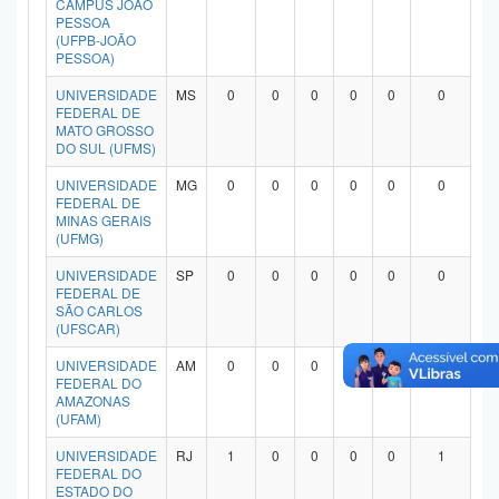
CAMPUS JOÃO
Planalto
PESSOA
(UFPB-JOÃO
PESSOA)
UNIVERSIDADE
MS
0
0
0
0
0
0
FEDERAL DE
MATO GROSSO
DO SUL (UFMS)
UNIVERSIDADE
MG
0
0
0
0
0
0
FEDERAL DE
MINAS GERAIS
(UFMG)
UNIVERSIDADE
SP
0
0
0
0
0
0
FEDERAL DE
SÃO CARLOS
(UFSCAR)
UNIVERSIDADE
AM
0
0
0
0
0
0
FEDERAL DO
AMAZONAS
(UFAM)
UNIVERSIDADE
RJ
1
0
0
0
0
1
FEDERAL DO
ESTADO DO