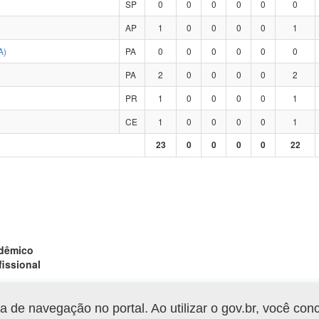
SP
0
0
0
0
0
0
AP
1
0
0
0
0
1
A)
PA
0
0
0
0
0
0
PA
2
0
0
0
0
2
PR
1
0
0
0
0
1
CE
1
0
0
0
0
1
23
0
0
0
0
22
adêmico
fissional
de navegação no portal. Ao utilizar o gov.br, você con
Gerar arquivo XLS