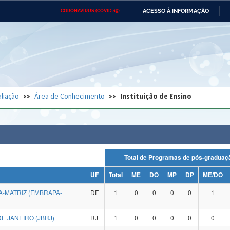
ACESSO À INFORMAÇÃO
CORONAVÍRUS (COVID-19)
Ministério da Defesa
Ministério das Relações
Mini
Exteriores
IR
PARA
O
CONTEÚDO
Ministério da Cidadania
Ministério da Saúde
Mini
Ministério do Desenvolvimento
Controladoria-Geral da União
Minis
Regional
e do
liação
Área de Conhecimento
Instituição de Ensino
Advocacia-Geral da União
Banco Central do Brasil
Plana
Total de Programas de pós-grad
UF
Total
ME
DO
MP
DP
ME/DO
-MATRIZ (EMBRAPA-
DF
1
0
0
0
0
1
E JANEIRO (JBRJ)
RJ
1
0
0
0
0
0