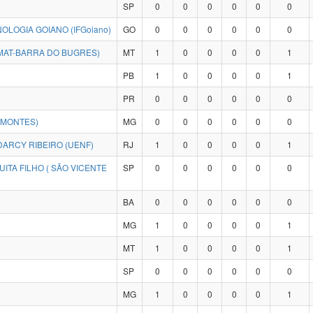
SP
0
0
0
0
0
0
OLOGIA GOIANO (IFGoiano)
GO
0
0
0
0
0
0
MAT-BARRA DO BUGRES)
MT
1
0
0
0
0
1
PB
1
0
0
0
0
1
PR
0
0
0
0
0
0
IMONTES)
MG
0
0
0
0
0
0
ARCY RIBEIRO (UENF)
RJ
1
0
0
0
0
1
ITA FILHO ( SÃO VICENTE
SP
0
0
0
0
0
0
BA
0
0
0
0
0
0
MG
1
0
0
0
0
1
MT
1
0
0
0
0
1
SP
0
0
0
0
0
0
MG
1
0
0
0
0
1