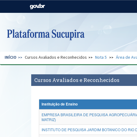
Casa Civil
Ministério da Justiça e
Segurança Pública
Ministério da Agricultura,
Ministério da Educação
Pecuária e Abastecimento
Ministério do Meio Ambiente
Ministério do Turismo
INÍCIO
Cursos Avaliados e Reconhecidos
Nota 5
Área de Ava
Secretaria de Governo
Gabinete de Segurança
Institucional
Cursos Avaliados e Reconhecidos
Instituição de Ensino
EMPRESA BRASILEIRA DE PESQUISA AGROPECUÁRIA
MATRIZ)
INSTITUTO DE PESQUISA JARDIM BOTANICO DO RIO D