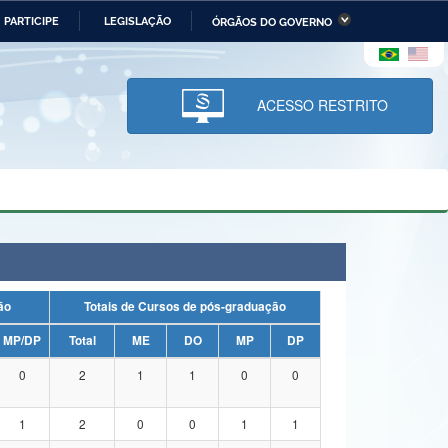
PARTICIPE
LEGISLAÇÃO
ÓRGÃOS DO GOVERNO
stério da Economia
Ministério da Infraestrutura
stério de Minas e Energia
Ministério da Ciência,
Tecnologia, Inovações e
ACESSO RESTRITO
Comunicações
tério da Mulher, da Família
Secretaria-Geral
s Direitos Humanos
lto
uação
Totais de Cursos de pós-graduação
MP/DP
Total
ME
DO
MP
DP
0
2
1
1
0
0
1
2
0
0
1
1