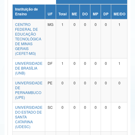
Ministério da Ciência, Tecnologia, Inovações e Comunicações
Instituição de
Ensino
UF
Total
ME
DO
MP
DP
ME/DO
M
Ministério do Meio Ambiente
CENTRO
MG
1
0
0
0
0
1
FEDERAL DE
Ministério do Turismo
EDUCAÇÃO
TECNOLÓGICA
DE MINAS
Ministério do Desenvolvimento Regional
GERAIS
(CEFET-MG)
Controladoria-Geral da União
UNIVERSIDADE
DF
1
0
0
0
0
1
DE BRASÍLIA
Ministério da Mulher, da Família e dos Direitos Humanos
(UNB)
Secretaria-Geral
UNIVERSIDADE
PE
0
0
0
0
0
0
DE
Secretaria de Governo
PERNAMBUCO
(UPE)
Gabinete de Segurança Institucional
UNIVERSIDADE
SC
0
0
0
0
0
0
DO ESTADO DE
Advocacia-Geral da União
SANTA
CATARINA
(UDESC)
Banco Central do Brasil