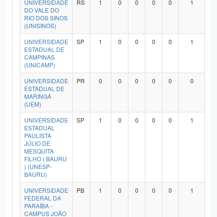
UNIVERSIDADE
RS
1
0
0
0
0
1
Planalto
DO VALE DO
RIO DOS SINOS
(UNISINOS)
UNIVERSIDADE
SP
1
0
0
0
0
1
ESTADUAL DE
CAMPINAS
(UNICAMP)
UNIVERSIDADE
PR
0
0
0
0
0
0
ESTADUAL DE
MARINGÁ
(UEM)
UNIVERSIDADE
SP
1
0
0
0
0
1
ESTADUAL
PAULISTA
JÚLIO DE
MESQUITA
FILHO ( BAURU
) (UNESP-
BAURU)
UNIVERSIDADE
PB
1
0
0
0
0
1
FEDERAL DA
PARAÍBA -
CAMPUS JOÃO