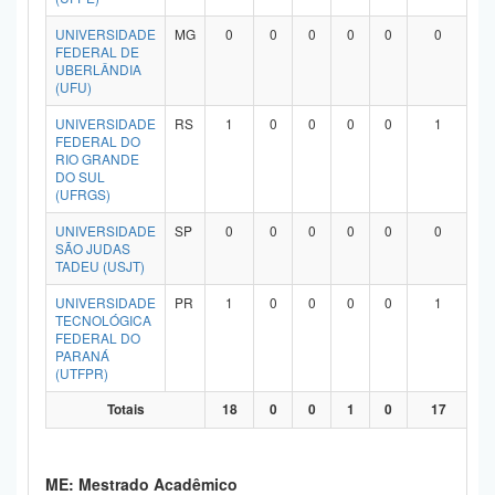
UNIVERSIDADE
MG
0
0
0
0
0
0
FEDERAL DE
UBERLÂNDIA
(UFU)
UNIVERSIDADE
RS
1
0
0
0
0
1
FEDERAL DO
RIO GRANDE
DO SUL
(UFRGS)
UNIVERSIDADE
SP
0
0
0
0
0
0
SÃO JUDAS
TADEU (USJT)
UNIVERSIDADE
PR
1
0
0
0
0
1
TECNOLÓGICA
FEDERAL DO
PARANÁ
(UTFPR)
Totais
18
0
0
1
0
17
ME: Mestrado Acadêmico