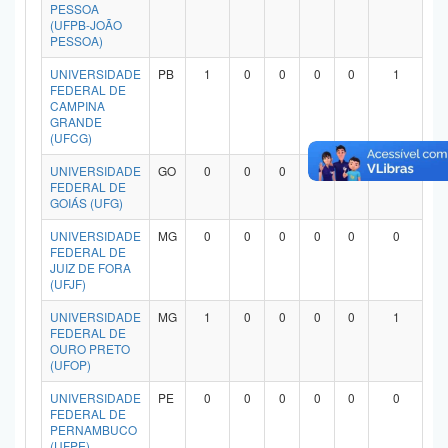
PESSOA
(UFPB-JOÃO
PESSOA)
UNIVERSIDADE
PB
1
0
0
0
0
1
FEDERAL DE
CAMPINA
GRANDE
(UFCG)
UNIVERSIDADE
GO
0
0
0
0
0
0
FEDERAL DE
GOIÁS (UFG)
UNIVERSIDADE
MG
0
0
0
0
0
0
FEDERAL DE
JUIZ DE FORA
(UFJF)
UNIVERSIDADE
MG
1
0
0
0
0
1
FEDERAL DE
OURO PRETO
(UFOP)
UNIVERSIDADE
PE
0
0
0
0
0
0
FEDERAL DE
PERNAMBUCO
(UFPE)