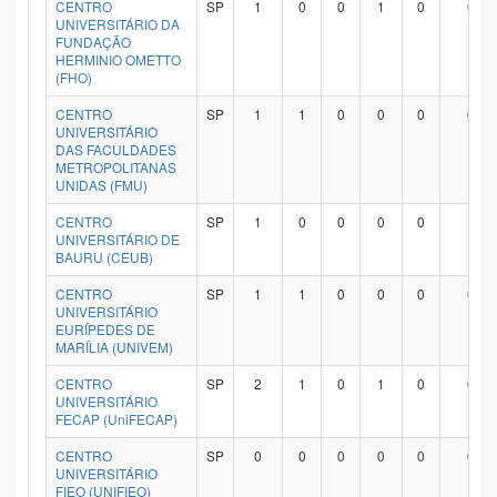
CENTRO
SP
1
0
0
1
0
0
UNIVERSITÁRIO DA
FUNDAÇÃO
HERMINIO OMETTO
(FHO)
CENTRO
SP
1
1
0
0
0
0
UNIVERSITÁRIO
DAS FACULDADES
METROPOLITANAS
UNIDAS (FMU)
CENTRO
SP
1
0
0
0
0
1
UNIVERSITÁRIO DE
BAURU (CEUB)
CENTRO
SP
1
1
0
0
0
0
UNIVERSITÁRIO
EURÍPEDES DE
MARÍLIA (UNIVEM)
CENTRO
SP
2
1
0
1
0
0
UNIVERSITÁRIO
FECAP (UniFECAP)
CENTRO
SP
0
0
0
0
0
0
UNIVERSITÁRIO
FIEO (UNIFIEO)