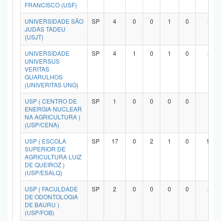
FRANCISCO (USF)
UNIVERSIDADE SÃO
SP
4
0
0
1
0
3
JUDAS TADEU
(USJT)
UNIVERSIDADE
SP
4
1
0
1
0
2
UNIVERSUS
VERITAS
GUARULHOS
(UNIVERITAS UNG)
USP ( CENTRO DE
SP
1
0
0
0
0
1
ENERGIA NUCLEAR
NA AGRICULTURA )
(USP/CENA)
USP ( ESCOLA
SP
17
0
2
1
0
14
SUPERIOR DE
AGRICULTURA LUIZ
DE QUEIROZ )
(USP/ESALQ)
USP ( FACULDADE
SP
2
0
0
0
0
2
DE ODONTOLOGIA
DE BAURU )
(USP/FOB)