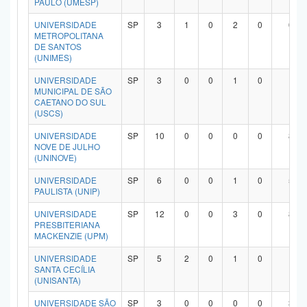
PAULO (UMESP)
UNIVERSIDADE
SP
3
1
0
2
0
0
METROPOLITANA
DE SANTOS
(UNIMES)
UNIVERSIDADE
SP
3
0
0
1
0
1
MUNICIPAL DE SÃO
CAETANO DO SUL
(USCS)
UNIVERSIDADE
SP
10
0
0
0
0
8
NOVE DE JULHO
(UNINOVE)
UNIVERSIDADE
SP
6
0
0
1
0
5
PAULISTA (UNIP)
UNIVERSIDADE
SP
12
0
0
3
0
8
PRESBITERIANA
MACKENZIE (UPM)
UNIVERSIDADE
SP
5
2
0
1
0
1
SANTA CECÍLIA
(UNISANTA)
UNIVERSIDADE SÃO
SP
3
0
0
0
0
3