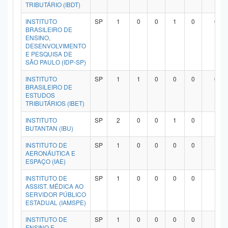
TRIBUTÁRIO (IBDT)
INSTITUTO
SP
1
0
0
1
0
0
BRASILEIRO DE
ENSINO,
DESENVOLVIMENTO
E PESQUISA DE
SÃO PAULO (IDP-SP)
INSTITUTO
SP
1
1
0
0
0
0
BRASILEIRO DE
ESTUDOS
TRIBUTÁRIOS (IBET)
INSTITUTO
SP
2
0
0
1
0
1
BUTANTAN (IBU)
INSTITUTO DE
SP
1
0
0
0
0
1
AERONÁUTICA E
ESPAÇO (IAE)
INSTITUTO DE
SP
1
0
0
0
0
1
ASSIST. MÉDICA AO
SERVIDOR PÚBLICO
ESTADUAL (IAMSPE)
INSTITUTO DE
SP
1
0
0
0
0
1
ENSINO E