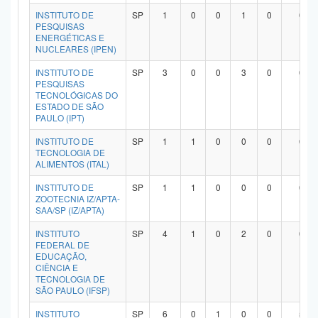
INSTITUTO DE
SP
1
0
0
1
0
0
PESQUISAS
ENERGÉTICAS E
NUCLEARES (IPEN)
INSTITUTO DE
SP
3
0
0
3
0
0
PESQUISAS
TECNOLÓGICAS DO
ESTADO DE SÃO
PAULO (IPT)
INSTITUTO DE
SP
1
1
0
0
0
0
TECNOLOGIA DE
ALIMENTOS (ITAL)
INSTITUTO DE
SP
1
1
0
0
0
0
ZOOTECNIA IZ/APTA-
SAA/SP (IZ/APTA)
INSTITUTO
SP
4
1
0
2
0
0
FEDERAL DE
EDUCAÇÃO,
CIÊNCIA E
TECNOLOGIA DE
SÃO PAULO (IFSP)
INSTITUTO
SP
6
0
1
0
0
5