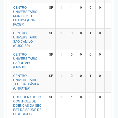
CENTRO
SP
1
1
0
0
0
0
UNIVERSITÁRIO
MUNICIPAL DE
FRANCA (UNI-
FACEF)
CENTRO
SP
1
0
0
1
0
0
UNIVERSITÁRIO
SÃO CAMILO
(CUSC-SP)
CENTRO
SP
1
0
0
0
0
1
UNIVERSITÁRIO
SAÚDE ABC
(FMABC)
CENTRO
SP
1
0
0
1
0
0
UNIVERSITÁRIO
TERESA D´ÁVILA
(UNIFATEA)
COORDENADORIA
SP
1
1
0
0
0
0
CONTROLE DE
DOENÇAS DA SEC
EST DA SAÚDE DE
SP (CCD/SES)