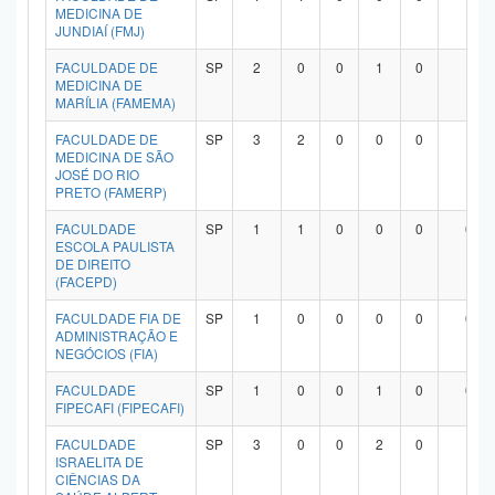
MEDICINA DE
JUNDIAÍ (FMJ)
FACULDADE DE
SP
2
0
0
1
0
1
MEDICINA DE
MARÍLIA (FAMEMA)
FACULDADE DE
SP
3
2
0
0
0
1
MEDICINA DE SÃO
JOSÉ DO RIO
PRETO (FAMERP)
FACULDADE
SP
1
1
0
0
0
0
ESCOLA PAULISTA
DE DIREITO
(FACEPD)
FACULDADE FIA DE
SP
1
0
0
0
0
0
ADMINISTRAÇÃO E
NEGÓCIOS (FIA)
FACULDADE
SP
1
0
0
1
0
0
FIPECAFI (FIPECAFI)
FACULDADE
SP
3
0
0
2
0
1
ISRAELITA DE
CIÊNCIAS DA