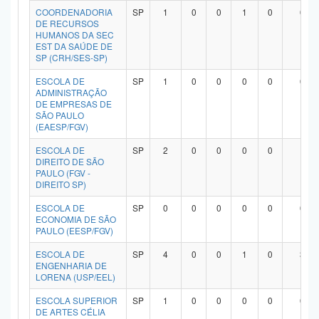
COORDENADORIA
SP
1
0
0
1
0
0
DE RECURSOS
HUMANOS DA SEC
EST DA SAÚDE DE
SP (CRH/SES-SP)
ESCOLA DE
SP
1
0
0
0
0
0
ADMINISTRAÇÃO
DE EMPRESAS DE
SÃO PAULO
(EAESP/FGV)
ESCOLA DE
SP
2
0
0
0
0
1
DIREITO DE SÃO
PAULO (FGV -
DIREITO SP)
ESCOLA DE
SP
0
0
0
0
0
0
ECONOMIA DE SÃO
PAULO (EESP/FGV)
ESCOLA DE
SP
4
0
0
1
0
3
ENGENHARIA DE
LORENA (USP/EEL)
ESCOLA SUPERIOR
SP
1
0
0
0
0
0
DE ARTES CÉLIA