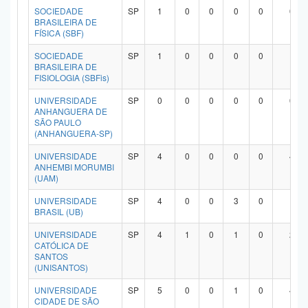
SOCIEDADE
SP
1
0
0
0
0
0
BRASILEIRA DE
FÍSICA (SBF)
SOCIEDADE
SP
1
0
0
0
0
1
BRASILEIRA DE
FISIOLOGIA (SBFis)
UNIVERSIDADE
SP
0
0
0
0
0
0
ANHANGUERA DE
SÃO PAULO
(ANHANGUERA-SP)
UNIVERSIDADE
SP
4
0
0
0
0
4
ANHEMBI MORUMBI
(UAM)
UNIVERSIDADE
SP
4
0
0
3
0
1
BRASIL (UB)
UNIVERSIDADE
SP
4
1
0
1
0
2
CATÓLICA DE
SANTOS
(UNISANTOS)
UNIVERSIDADE
SP
5
0
0
1
0
4
CIDADE DE SÃO