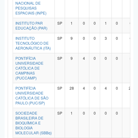
NACIONAL DE
PESQUISAS
ESPACIAIS (INPE)
INSTITUTO PAR
SP
1
0
0
1
0
0
EDUCAÇÃO (PAR)
INSTITUTO
SP
9
0
0
3
0
6
TECNOLÓGICO DE
AERONÁUTICA (ITA)
PONTIFÍCIA
SP
9
4
0
0
0
5
UNIVERSIDADE
CATÓLICA DE
CAMPINAS
(PUCCAMP)
PONTIFÍCIA
SP
28
4
0
4
0
20
UNIVERSIDADE
CATÓLICA DE SÃO
PAULO (PUC/SP)
SOCIEDADE
SP
1
0
0
0
0
1
BRASILEIRA DE
BIOQUÍMICA E
BIOLOGIA
MOLECULAR (SBBq)