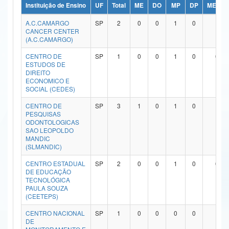
Instituição de Ensino
UF
Total
ME
DO
MP
DP
ME/DO
Ministério da Ciência, Tecnologia, Inovações e Comunicações
A.C.CAMARGO
SP
2
0
0
1
0
1
CANCER CENTER
Ministério do Meio Ambiente
(A.C.CAMARGO)
Ministério do Turismo
CENTRO DE
SP
1
0
0
1
0
0
ESTUDOS DE
DIREITO
Ministério do Desenvolvimento Regional
ECONOMICO E
SOCIAL (CEDES)
Controladoria-Geral da União
CENTRO DE
SP
3
1
0
1
0
1
PESQUISAS
Ministério da Mulher, da Família e dos Direitos Humanos
ODONTOLOGICAS
SAO LEOPOLDO
Secretaria-Geral
MANDIC
(SLMANDIC)
Secretaria de Governo
CENTRO ESTADUAL
SP
2
0
0
1
0
0
DE EDUCAÇÃO
Gabinete de Segurança Institucional
TECNOLÓGICA
PAULA SOUZA
(CEETEPS)
Advocacia-Geral da União
CENTRO NACIONAL
SP
1
0
0
0
0
1
Banco Central do Brasil
DE