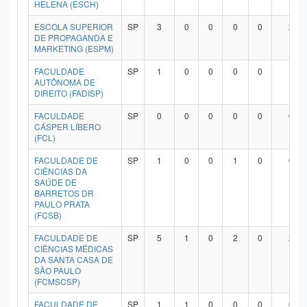
HELENA (ESCH)
ESCOLA SUPERIOR
SP
3
0
0
0
0
2
DE PROPAGANDA E
MARKETING (ESPM)
FACULDADE
SP
1
0
0
0
0
1
AUTÔNOMA DE
DIREITO (FADISP)
FACULDADE
SP
0
0
0
0
0
0
CÁSPER LÍBERO
(FCL)
FACULDADE DE
SP
1
0
0
1
0
0
CIÊNCIAS DA
SAÚDE DE
BARRETOS DR
PAULO PRATA
(FCSB)
FACULDADE DE
SP
5
1
0
2
0
2
CIÊNCIAS MÉDICAS
DA SANTA CASA DE
SÃO PAULO
(FCMSCSP)
FACULDADE DE
SP
1
1
0
0
0
0