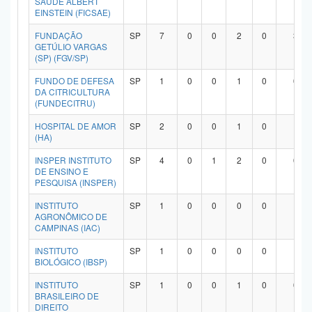
SAÚDE ALBERT
EINSTEIN (FICSAE)
FUNDAÇÃO
SP
7
0
0
2
0
3
GETÚLIO VARGAS
(SP) (FGV/SP)
FUNDO DE DEFESA
SP
1
0
0
1
0
0
DA CITRICULTURA
(FUNDECITRU)
HOSPITAL DE AMOR
SP
2
0
0
1
0
1
(HA)
INSPER INSTITUTO
SP
4
0
1
2
0
0
DE ENSINO E
PESQUISA (INSPER)
INSTITUTO
SP
1
0
0
0
0
1
AGRONÔMICO DE
CAMPINAS (IAC)
INSTITUTO
SP
1
0
0
0
0
1
BIOLÓGICO (IBSP)
INSTITUTO
SP
1
0
0
1
0
0
BRASILEIRO DE
DIREITO