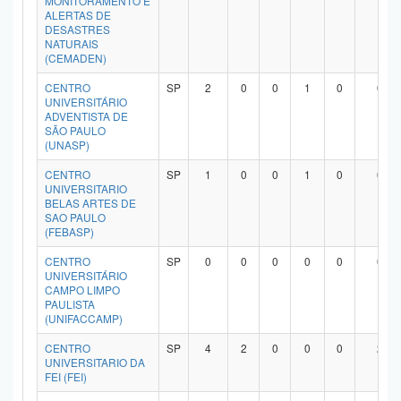
MONITORAMENTO E
ALERTAS DE
Planalto
DESASTRES
NATURAIS
(CEMADEN)
CENTRO
SP
2
0
0
1
0
0
UNIVERSITÁRIO
ADVENTISTA DE
SÃO PAULO
(UNASP)
CENTRO
SP
1
0
0
1
0
0
UNIVERSITARIO
BELAS ARTES DE
SAO PAULO
(FEBASP)
CENTRO
SP
0
0
0
0
0
0
UNIVERSITÁRIO
CAMPO LIMPO
PAULISTA
(UNIFACCAMP)
CENTRO
SP
4
2
0
0
0
2
UNIVERSITARIO DA
FEI (FEI)