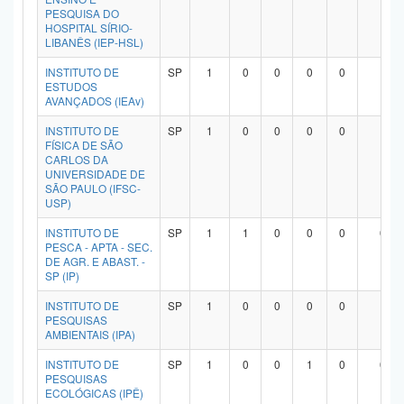
PESQUISA DO
HOSPITAL SÍRIO-
LIBANÊS (IEP-HSL)
INSTITUTO DE
SP
1
0
0
0
0
1
ESTUDOS
AVANÇADOS (IEAv)
INSTITUTO DE
SP
1
0
0
0
0
1
FÍSICA DE SÃO
CARLOS DA
UNIVERSIDADE DE
SÃO PAULO (IFSC-
USP)
INSTITUTO DE
SP
1
1
0
0
0
0
PESCA - APTA - SEC.
DE AGR. E ABAST. -
SP (IP)
INSTITUTO DE
SP
1
0
0
0
0
1
PESQUISAS
AMBIENTAIS (IPA)
INSTITUTO DE
SP
1
0
0
1
0
0
PESQUISAS
ECOLÓGICAS (IPÊ)