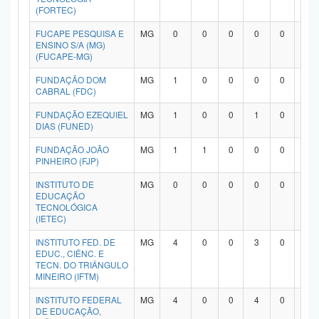
(FORTEC)
FUCAPE PESQUISA E
MG
0
0
0
0
0
0
ENSINO S/A (MG)
(FUCAPE-MG)
FUNDAÇÃO DOM
MG
1
0
0
0
0
0
CABRAL (FDC)
FUNDAÇÃO EZEQUIEL
MG
1
0
0
1
0
0
DIAS (FUNED)
FUNDAÇÃO JOÃO
MG
1
1
0
0
0
0
PINHEIRO (FJP)
INSTITUTO DE
MG
0
0
0
0
0
0
EDUCAÇÃO
TECNOLÓGICA
(IETEC)
INSTITUTO FED. DE
MG
4
0
0
3
0
0
EDUC., CIÊNC. E
TECN. DO TRIÂNGULO
MINEIRO (IFTM)
INSTITUTO FEDERAL
MG
4
0
0
4
0
0
DE EDUCAÇÃO,