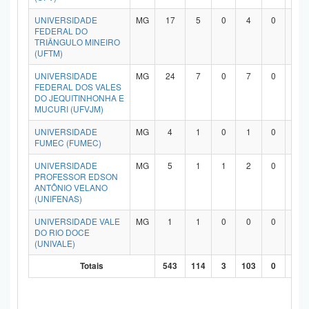
UNIVERSIDADE
MG
17
5
0
4
0
7
FEDERAL DO
TRIÂNGULO MINEIRO
(UFTM)
UNIVERSIDADE
MG
24
7
0
7
0
9
FEDERAL DOS VALES
DO JEQUITINHONHA E
MUCURI (UFVJM)
UNIVERSIDADE
MG
4
1
0
1
0
2
FUMEC (FUMEC)
UNIVERSIDADE
MG
5
1
1
2
0
1
PROFESSOR EDSON
ANTÔNIO VELANO
(UNIFENAS)
UNIVERSIDADE VALE
MG
1
1
0
0
0
0
DO RIO DOCE
(UNIVALE)
Totais
543
114
3
103
0
29