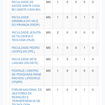
FACULDADE DE
MG
1
0
0
0
0
1
SAÚDE SANTA CASA
BH (SANTA CASA BH)
FACULDADE
MG
1
0
0
1
0
0
DINÂMICA DO VALE
DO PIRANGA (FADIP)
FACULDADE JESUÍTA
MG
2
0
0
0
0
2
DE FILOSOFIA E
TEOLOGIA (FAJE)
FACULDADE PEDRO
MG
1
0
0
1
0
0
LEOPOLDO (FPL)
FACULDADE SETE
MG
1
0
0
1
0
0
LAGOAS (FACSETE)
FIOCRUZ ( CENTRO
MG
1
0
0
0
0
1
DE PESQUISAS RENÉ
RACHOU ) (FIOCRUZ-
CPqRR)
FÓRUM NACIONAL DE
MG
1
0
0
1
0
0
GESTORES DE
INOVAÇÃO E
TRANSFERÊNCIA DE
TECNOLOGIA