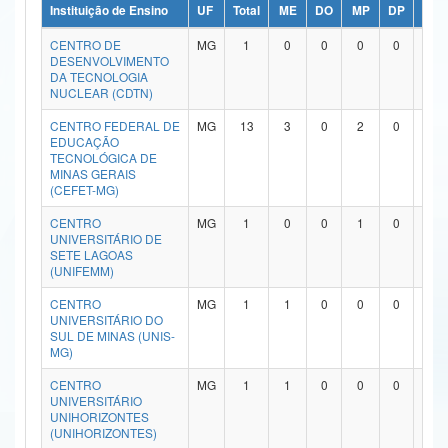
Instituição de Ensino
UF
Total
ME
DO
MP
DP
ME/
Ministério da Ciência, Tecnologia, Inovações e Comunicações
CENTRO DE
MG
1
0
0
0
0
1
DESENVOLVIMENTO
Ministério do Meio Ambiente
DA TECNOLOGIA
NUCLEAR (CDTN)
Ministério do Turismo
CENTRO FEDERAL DE
MG
13
3
0
2
0
7
EDUCAÇÃO
Ministério do Desenvolvimento Regional
TECNOLÓGICA DE
MINAS GERAIS
Controladoria-Geral da União
(CEFET-MG)
CENTRO
MG
1
0
0
1
0
0
Ministério da Mulher, da Família e dos Direitos Humanos
UNIVERSITÁRIO DE
SETE LAGOAS
Secretaria-Geral
(UNIFEMM)
CENTRO
MG
1
1
0
0
0
0
Secretaria de Governo
UNIVERSITÁRIO DO
SUL DE MINAS (UNIS-
Gabinete de Segurança Institucional
MG)
CENTRO
MG
1
1
0
0
0
0
Advocacia-Geral da União
UNIVERSITÁRIO
UNIHORIZONTES
Banco Central do Brasil
(UNIHORIZONTES)