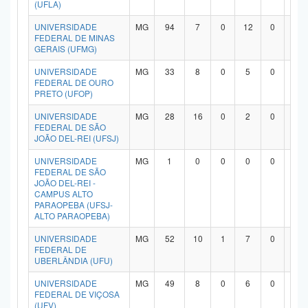
(UFLA)
UNIVERSIDADE
MG
94
7
0
12
0
7
FEDERAL DE MINAS
GERAIS (UFMG)
UNIVERSIDADE
MG
33
8
0
5
0
1
FEDERAL DE OURO
PRETO (UFOP)
UNIVERSIDADE
MG
28
16
0
2
0
9
FEDERAL DE SÃO
JOÃO DEL-REI (UFSJ)
UNIVERSIDADE
MG
1
0
0
0
0
0
FEDERAL DE SÃO
JOÃO DEL-REI -
CAMPUS ALTO
PARAOPEBA (UFSJ-
ALTO PARAOPEBA)
UNIVERSIDADE
MG
52
10
1
7
0
3
FEDERAL DE
UBERLÂNDIA (UFU)
UNIVERSIDADE
MG
49
8
0
6
0
3
FEDERAL DE VIÇOSA
(UFV)