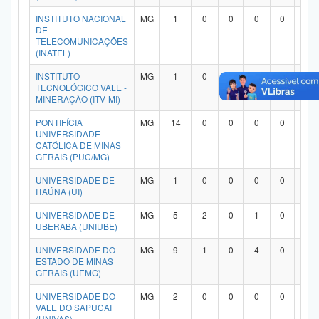
INSTITUTO NACIONAL
MG
1
0
0
0
0
1
DE
TELECOMUNICAÇÕES
(INATEL)
INSTITUTO
MG
1
0
0
1
0
0
TECNOLÓGICO VALE -
MINERAÇÃO (ITV-MI)
PONTIFÍCIA
MG
14
0
0
0
0
1
UNIVERSIDADE
CATÓLICA DE MINAS
GERAIS (PUC/MG)
UNIVERSIDADE DE
MG
1
0
0
0
0
1
ITAÚNA (UI)
UNIVERSIDADE DE
MG
5
2
0
1
0
1
UBERABA (UNIUBE)
UNIVERSIDADE DO
MG
9
1
0
4
0
4
ESTADO DE MINAS
GERAIS (UEMG)
UNIVERSIDADE DO
MG
2
0
0
0
0
1
VALE DO SAPUCAI
(UNIVAS)