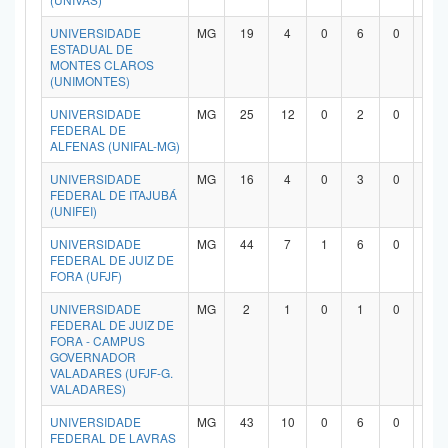
UNIVERSIDADE
MG
19
4
0
6
0
7
ESTADUAL DE
MONTES CLAROS
(UNIMONTES)
UNIVERSIDADE
MG
25
12
0
2
0
9
FEDERAL DE
ALFENAS (UNIFAL-MG)
UNIVERSIDADE
MG
16
4
0
3
0
8
FEDERAL DE ITAJUBÁ
(UNIFEI)
UNIVERSIDADE
MG
44
7
1
6
0
2
FEDERAL DE JUIZ DE
FORA (UFJF)
UNIVERSIDADE
MG
2
1
0
1
0
0
FEDERAL DE JUIZ DE
FORA - CAMPUS
GOVERNADOR
VALADARES (UFJF-G.
VALADARES)
UNIVERSIDADE
MG
43
10
0
6
0
2
FEDERAL DE LAVRAS