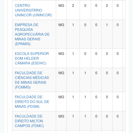
CENTRO
MG
2
0
0
2
0
0
Planalto
UNIVERSITÁRIO
UNINCOR (UNINCOR)
EMPRESA DE
MG
1
0
0
1
0
0
PESQUISA
AGROPECUÁRIA DE
MINAS GERAIS
(EPAMIG)
ESCOLA SUPERIOR
MG
1
0
0
0
0
1
DOM HELDER
CÂMARA (ESDHC)
FACULDADE DE
MG
1
1
0
0
0
0
CIÊNCIAS MÉDICAS
DE MINAS GERAIS
(FCMMG)
FACULDADE DE
MG
1
1
0
0
0
0
DIREITO DO SUL DE
MINAS (FDSM)
FACULDADE DE
MG
1
1
0
0
0
0
DIREITO MILTON
CAMPOS (FDMC)