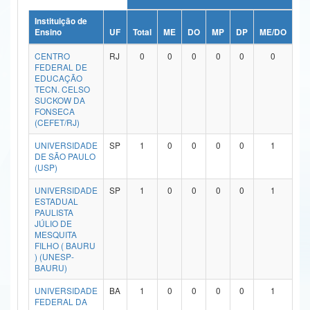
Ministério da Ciência, Tecnologia, Inovações e Comunicações
Instituição de
Ensino
UF
Total
ME
DO
MP
DP
ME/DO
MP
Ministério do Meio Ambiente
CENTRO
RJ
0
0
0
0
0
0
FEDERAL DE
Ministério do Turismo
EDUCAÇÃO
TECN. CELSO
SUCKOW DA
Ministério do Desenvolvimento Regional
FONSECA
(CEFET/RJ)
Controladoria-Geral da União
UNIVERSIDADE
SP
1
0
0
0
0
1
DE SÃO PAULO
Ministério da Mulher, da Família e dos Direitos Humanos
(USP)
Secretaria-Geral
UNIVERSIDADE
SP
1
0
0
0
0
1
ESTADUAL
Secretaria de Governo
PAULISTA
JÚLIO DE
MESQUITA
Gabinete de Segurança Institucional
FILHO ( BAURU
) (UNESP-
Advocacia-Geral da União
BAURU)
UNIVERSIDADE
BA
1
0
0
0
0
1
Banco Central do Brasil
FEDERAL DA