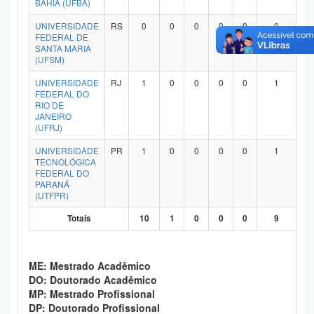
BAHIA (UFBA)
Planalto
UNIVERSIDADE
RS
0
0
0
0
0
0
FEDERAL DE
SANTA MARIA
(UFSM)
UNIVERSIDADE
RJ
1
0
0
0
0
1
FEDERAL DO
RIO DE
JANEIRO
(UFRJ)
UNIVERSIDADE
PR
1
0
0
0
0
1
TECNOLÓGICA
FEDERAL DO
PARANÁ
(UTFPR)
Totais
10
1
0
0
0
9
ME: Mestrado Acadêmico
DO: Doutorado Acadêmico
MP: Mestrado Profissional
DP: Doutorado Profissional