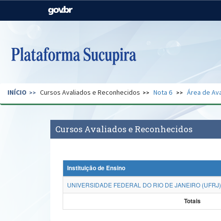
Casa Civil
Ministério da Justiça e
Segurança Pública
Ministério da Agricultura,
Ministério da Educação
Pecuária e Abastecimento
Ministério do Meio Ambiente
Ministério do Turismo
INÍCIO
Cursos Avaliados e Reconhecidos
Nota 6
Área de Ava
Secretaria de Governo
Gabinete de Segurança
Institucional
Cursos Avaliados e Reconhecidos
Instituição de Ensino
UNIVERSIDADE FEDERAL DO RIO DE JANEIRO (UFRJ)
Totais