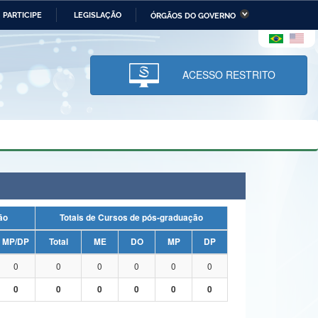
PARTICIPE
LEGISLAÇÃO
ÓRGÃOS DO GOVERNO
stério da Economia
Ministério da Infraestrutura
stério de Minas e Energia
Ministério da Ciência,
Tecnologia, Inovações e
ACESSO RESTRITO
Comunicações
tério da Mulher, da Família
Secretaria-Geral
s Direitos Humanos
lto
uação
Totais de Cursos de pós-graduação
MP/DP
Total
ME
DO
MP
DP
0
0
0
0
0
0
0
0
0
0
0
0