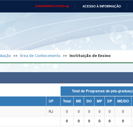
ACESSO À INFORMAÇÃO
CORONAVÍRUS (COVID-19)
Ministério da Defesa
Ministério das Relações
Mini
Exteriores
IR
PARA
O
CONTEÚDO
Ministério da Cidadania
Ministério da Saúde
Mini
Ministério do Desenvolvimento
Controladoria-Geral da União
Minis
Regional
e do
liação
Área de Conhecimento
Instituição de Ensino
Advocacia-Geral da União
Banco Central do Brasil
Plana
Total de Programas de pós-grad
UF
Total
ME
DO
MP
DP
ME/DO
RJ
0
0
0
0
0
0
0
0
0
0
0
0