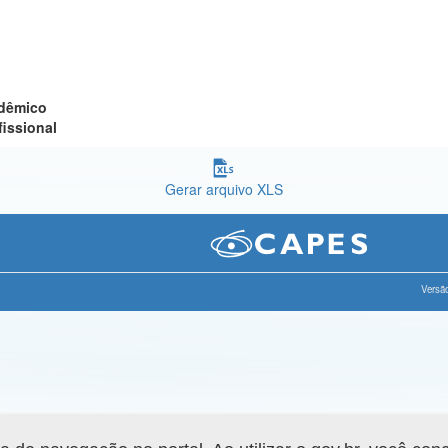
adêmico
fissional
Gerar arquivo XLS
Versão