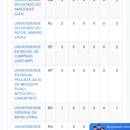
DO ESTADO DO
AMAZONAS
(UEA)
UNIVERSIDADE
RJ
2
0
0
0
0
2
DO ESTADO DO
RIO DE JANEIRO
(UERJ)
UNIVERSIDADE
SP
2
0
0
0
0
2
ESTADUAL DE
CAMPINAS
(UNICAMP)
UNIVERSIDADE
SP
0
0
0
0
0
0
ESTADUAL
PAULISTA JÚLIO
DE MESQUITA
FILHO (
BOTUCATU )
(UNESP-BOT)
UNIVERSIDADE
BA
1
0
0
0
0
1
FEDERAL DA
BAHIA (UFBA)
UNIVERSIDADE
RS
1
0
0
0
0
1