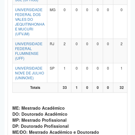
UNIVERSIDADE
MG
0
0
0
0
0
0
FEDERAL DOS
VALES DO
JEQUITINHONHA
E MUCURI
(UFVJM)
UNIVERSIDADE
RJ
2
0
0
0
0
2
FEDERAL
FLUMINENSE
(UFF)
UNIVERSIDADE
SP
1
0
0
0
0
1
NOVE DE JULHO
(UNINOVE)
Totais
33
1
0
0
0
32
ME: Mestrado Acadêmico
DO: Doutorado Acadêmico
MP: Mestrado Profissional
DP: Doutorado Profissional
ME/DO: Mestrado Acadêmico e Doutorado