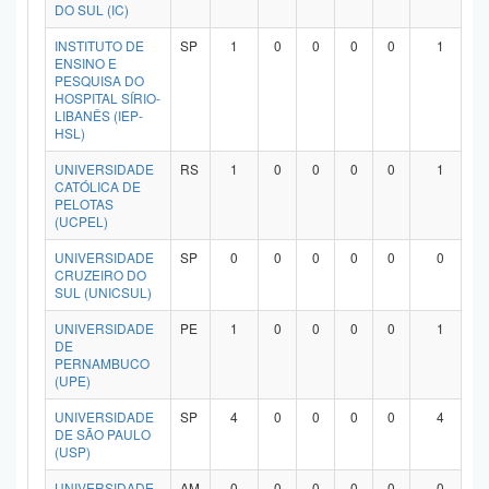
DO SUL (IC)
INSTITUTO DE
SP
1
0
0
0
0
1
ENSINO E
PESQUISA DO
HOSPITAL SÍRIO-
LIBANÊS (IEP-
HSL)
UNIVERSIDADE
RS
1
0
0
0
0
1
CATÓLICA DE
PELOTAS
(UCPEL)
UNIVERSIDADE
SP
0
0
0
0
0
0
CRUZEIRO DO
SUL (UNICSUL)
UNIVERSIDADE
PE
1
0
0
0
0
1
DE
PERNAMBUCO
(UPE)
UNIVERSIDADE
SP
4
0
0
0
0
4
DE SÃO PAULO
(USP)
UNIVERSIDADE
AM
0
0
0
0
0
0