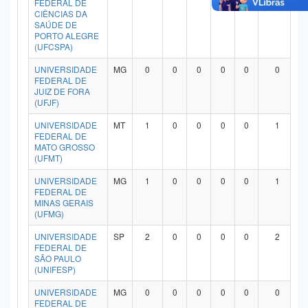
FEDERAL DE
CIÊNCIAS DA
SAÚDE DE
PORTO ALEGRE
(UFCSPA)
UNIVERSIDADE
MG
0
0
0
0
0
0
FEDERAL DE
JUIZ DE FORA
(UFJF)
UNIVERSIDADE
MT
1
0
0
0
0
1
FEDERAL DE
MATO GROSSO
(UFMT)
UNIVERSIDADE
MG
1
0
0
0
0
1
FEDERAL DE
MINAS GERAIS
(UFMG)
UNIVERSIDADE
SP
2
0
0
0
0
2
FEDERAL DE
SÃO PAULO
(UNIFESP)
UNIVERSIDADE
MG
0
0
0
0
0
0
FEDERAL DE