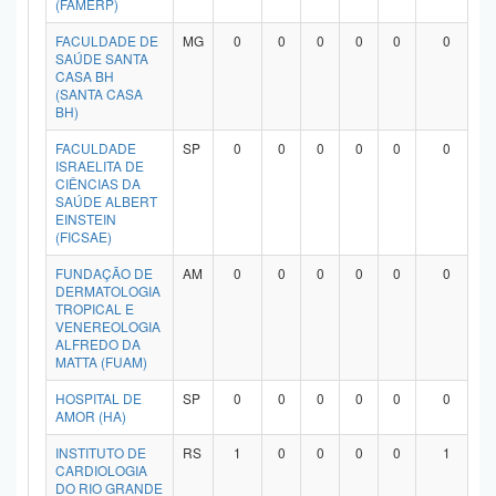
(FAMERP)
Planalto
FACULDADE DE
MG
0
0
0
0
0
0
SAÚDE SANTA
CASA BH
(SANTA CASA
BH)
FACULDADE
SP
0
0
0
0
0
0
ISRAELITA DE
CIÊNCIAS DA
SAÚDE ALBERT
EINSTEIN
(FICSAE)
FUNDAÇÃO DE
AM
0
0
0
0
0
0
DERMATOLOGIA
TROPICAL E
VENEREOLOGIA
ALFREDO DA
MATTA (FUAM)
HOSPITAL DE
SP
0
0
0
0
0
0
AMOR (HA)
INSTITUTO DE
RS
1
0
0
0
0
1
CARDIOLOGIA
DO RIO GRANDE