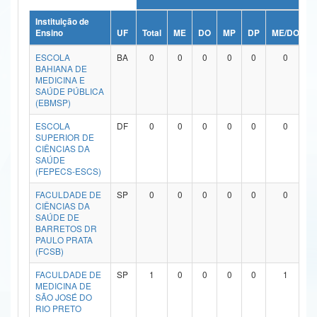
Ministério da Ciência, Tecnologia, Inovações e Comunicações
Instituição de
Ensino
UF
Total
ME
DO
MP
DP
ME/DO
M
Ministério do Meio Ambiente
ESCOLA
BA
0
0
0
0
0
0
BAHIANA DE
Ministério do Turismo
MEDICINA E
SAÚDE PÚBLICA
(EBMSP)
Ministério do Desenvolvimento Regional
ESCOLA
DF
0
0
0
0
0
0
Controladoria-Geral da União
SUPERIOR DE
CIÊNCIAS DA
SAÚDE
Ministério da Mulher, da Família e dos Direitos Humanos
(FEPECS-ESCS)
Secretaria-Geral
FACULDADE DE
SP
0
0
0
0
0
0
CIÊNCIAS DA
Secretaria de Governo
SAÚDE DE
BARRETOS DR
PAULO PRATA
Gabinete de Segurança Institucional
(FCSB)
Advocacia-Geral da União
FACULDADE DE
SP
1
0
0
0
0
1
MEDICINA DE
SÃO JOSÉ DO
Banco Central do Brasil
RIO PRETO