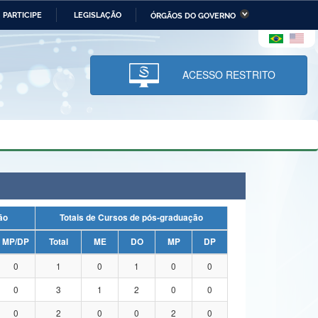
PARTICIPE
LEGISLAÇÃO
ÓRGÃOS DO GOVERNO
stério da Economia
Ministério da Infraestrutura
stério de Minas e Energia
Ministério da Ciência,
Tecnologia, Inovações e
ACESSO RESTRITO
Comunicações
tério da Mulher, da Família
Secretaria-Geral
s Direitos Humanos
lto
uação
Totais de Cursos de pós-graduação
MP/DP
Total
ME
DO
MP
DP
0
1
0
1
0
0
0
3
1
2
0
0
0
2
0
0
2
0