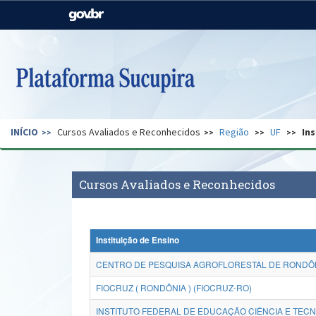
Casa Civil
Ministério da Justiça e
Segurança Pública
Ministério da Agricultura,
Ministério da Educação
Pecuária e Abastecimento
Ministério do Meio Ambiente
Ministério do Turismo
INÍCIO
Cursos Avaliados e Reconhecidos
Região
UF
Ins
Secretaria de Governo
Gabinete de Segurança
Institucional
Cursos Avaliados e Reconhecidos
Instituição de Ensino
CENTRO DE PESQUISA AGROFLORESTAL DE RONDÔNI
FIOCRUZ ( RONDÔNIA ) (FIOCRUZ-RO)
INSTITUTO FEDERAL DE EDUCAÇÃO CIÊNCIA E TEC