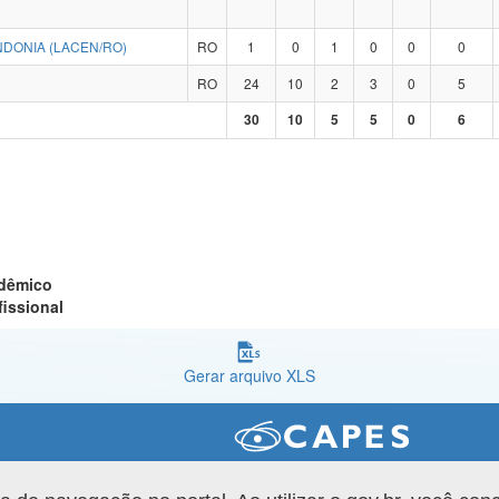
DONIA (LACEN/RO)
RO
1
0
1
0
0
0
RO
24
10
2
3
0
5
30
10
5
5
0
6
adêmico
fissional
Gerar arquivo XLS
Versão