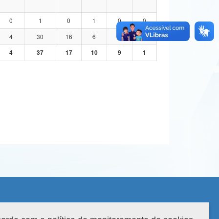
0
1
0
1
0
0
4
30
16
6
7
1
4
37
17
10
9
1
 do sistema: 3.88.9
Copyright 2022 Capes. Todos os direitos reservados.