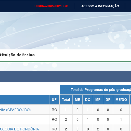
ACESSO À INFORMAÇÃO
CORONAVÍRUS (COVID-19)
Ministério da Defesa
Ministério das Relações
Mini
Exteriores
IR
PARA
O
CONTEÚDO
Ministério da Cidadania
Ministério da Saúde
Mini
Ministério do Desenvolvimento
Controladoria-Geral da União
Minis
Regional
e do
tituição de Ensino
Advocacia-Geral da União
Banco Central do Brasil
Plana
Total de Programas de pós-grad
UF
Total
ME
DO
MP
DP
ME/DO
A (CPAFRO / RO)
RO
1
0
1
0
0
0
RO
2
0
1
0
0
1
NOLOGIA DE RONDÔNIA
RO
2
0
0
2
0
0