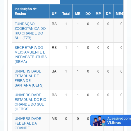
Ministério da Ciência, Tecnologia, Inovações e Comunicações
Instituição de
Ensino
UF
Total
ME
DO
MP
DP
ME/DO
Ministério do Meio Ambiente
FUNDAÇÃO
RS
1
1
0
0
0
0
ZOOBOTÂNICA DO
Ministério do Turismo
RIO GRANDE DO
SUL (FZB)
Ministério do Desenvolvimento Regional
SECRETARIA DO
RS
1
1
0
0
0
0
MEIO AMBIENTE E
Controladoria-Geral da União
INFRAESTRUTURA
(SEMA)
Ministério da Mulher, da Família e dos Direitos Humanos
UNIVERSIDADE
BA
1
1
0
0
0
0
ESTADUAL DE
Secretaria-Geral
FEIRA DE
SANTANA (UEFS)
Secretaria de Governo
UNIVERSIDADE
RS
1
1
0
0
0
0
ESTADUAL DO RIO
Gabinete de Segurança Institucional
GRANDE DO SUL
(UERGS)
Advocacia-Geral da União
UNIVERSIDADE
MS
0
0
0
0
0
0
FEDERAL DA
Banco Central do Brasil
GRANDE