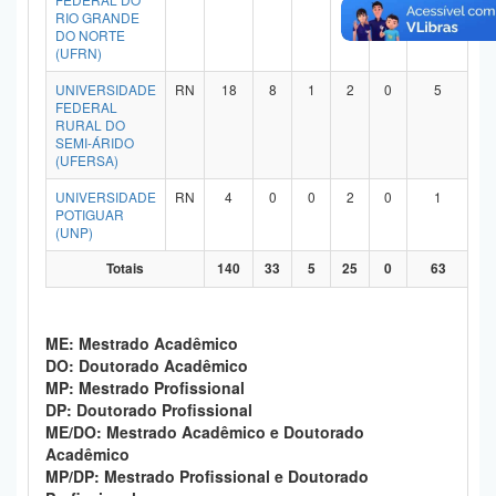
RIO GRANDE
Planalto
DO NORTE
(UFRN)
UNIVERSIDADE
RN
18
8
1
2
0
5
FEDERAL
RURAL DO
SEMI-ÁRIDO
(UFERSA)
UNIVERSIDADE
RN
4
0
0
2
0
1
POTIGUAR
(UNP)
Totais
140
33
5
25
0
63
ME: Mestrado Acadêmico
DO: Doutorado Acadêmico
MP: Mestrado Profissional
DP: Doutorado Profissional
ME/DO: Mestrado Acadêmico e Doutorado
Acadêmico
MP/DP: Mestrado Profissional e Doutorado