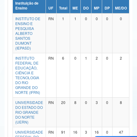
Instituição de
Ministério da Ciência, Tecnologia, Inovações e Comunicações
Ensino
UF
Total
ME
DO
MP
DP
ME/DO
MP
INSTITUTO DE
RN
1
1
0
0
0
0
Ministério do Meio Ambiente
ENSINO E
PESQUISA
Ministério do Turismo
ALBERTO
SANTOS
DUMONT
Ministério do Desenvolvimento Regional
(IEPASD)
Controladoria-Geral da União
INSTITUTO
RN
6
0
1
2
0
2
FEDERAL DE
EDUCAÇÃO,
Ministério da Mulher, da Família e dos Direitos Humanos
CIÊNCIA E
TECNOLOGIA
Secretaria-Geral
DO RIO
GRANDE DO
NORTE (IFRN)
Secretaria de Governo
UNIVERSIDADE
RN
20
8
0
3
0
8
Gabinete de Segurança Institucional
DO ESTADO DO
RIO GRANDE
DO NORTE
Advocacia-Geral da União
(UERN)
Banco Central do Brasil
UNIVERSIDADE
RN
91
16
3
16
0
47
FEDERAL DO