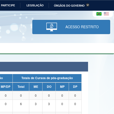
PARTICIPE
LEGISLAÇÃO
ÓRGÃOS DO GOVERNO
stério da Economia
Ministério da Infraestrutura
stério de Minas e Energia
Ministério da Ciência,
Tecnologia, Inovações e
ACESSO RESTRITO
Comunicações
tério da Mulher, da Família
Secretaria-Geral
s Direitos Humanos
lto
uação
Totais de Cursos de pós-graduação
MP/DP
Total
ME
DO
MP
DP
0
0
0
0
0
0
0
6
3
3
0
0