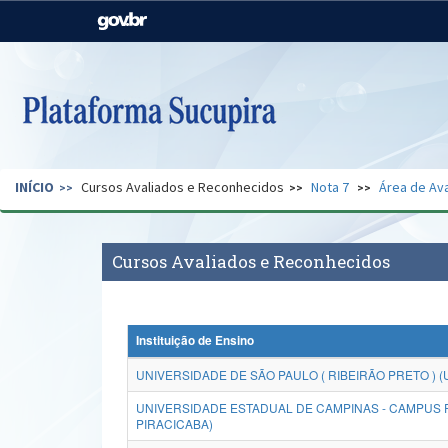
Casa Civil
Ministério da Justiça e
Segurança Pública
Ministério da Agricultura,
Ministério da Educação
Pecuária e Abastecimento
Ministério do Meio Ambiente
Ministério do Turismo
INÍCIO
Cursos Avaliados e Reconhecidos
Nota 7
Área de Ava
Secretaria de Governo
Gabinete de Segurança
Institucional
Cursos Avaliados e Reconhecidos
Instituição de Ensino
UNIVERSIDADE DE SÃO PAULO ( RIBEIRÃO PRETO ) (
UNIVERSIDADE ESTADUAL DE CAMPINAS - CAMPUS 
PIRACICABA)