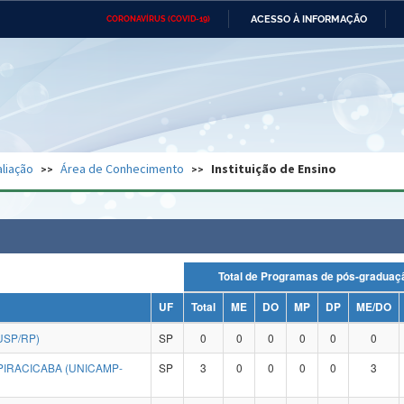
ACESSO À INFORMAÇÃO
CORONAVÍRUS (COVID-19)
Ministério da Defesa
Ministério das Relações
Mini
Exteriores
IR
PARA
O
CONTEÚDO
Ministério da Cidadania
Ministério da Saúde
Mini
Ministério do Desenvolvimento
Controladoria-Geral da União
Minis
Regional
e do
liação
Área de Conhecimento
Instituição de Ensino
Advocacia-Geral da União
Banco Central do Brasil
Plana
Total de Programas de pós-grad
UF
Total
ME
DO
MP
DP
ME/DO
USP/RP)
SP
0
0
0
0
0
0
PIRACICABA (UNICAMP-
SP
3
0
0
0
0
3