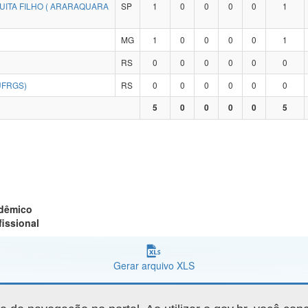
UITA FILHO ( ARARAQUARA
SP
1
0
0
0
0
1
MG
1
0
0
0
0
1
RS
0
0
0
0
0
0
UFRGS)
RS
0
0
0
0
0
0
5
0
0
0
0
5
adêmico
fissional
Gerar arquivo XLS