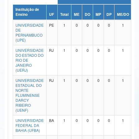
Ministério da Ciência, Tecnologia, Inovações e Comunicações
Instituição de
Ensino
UF
Total
ME
DO
MP
DP
ME/DO
M
Ministério do Meio Ambiente
UNIVERSIDADE
PE
1
0
0
0
0
1
DE
Ministério do Turismo
PERNAMBUCO
(UPE)
Ministério do Desenvolvimento Regional
UNIVERSIDADE
RJ
1
0
0
0
0
1
DO ESTADO DO
Controladoria-Geral da União
RIO DE
JANEIRO
(UERJ)
Ministério da Mulher, da Família e dos Direitos Humanos
UNIVERSIDADE
RJ
1
0
0
0
0
1
Secretaria-Geral
ESTADUAL DO
NORTE
Secretaria de Governo
FLUMINENSE
DARCY
RIBEIRO
Gabinete de Segurança Institucional
(UENF)
Advocacia-Geral da União
UNIVERSIDADE
BA
1
0
0
0
0
1
FEDERAL DA
BAHIA (UFBA)
Banco Central do Brasil