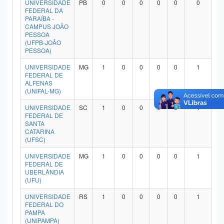
UNIVERSIDADE
PB
0
0
0
0
0
0
Planalto
FEDERAL DA
PARAÍBA -
CAMPUS JOÃO
PESSOA
(UFPB-JOÃO
PESSOA)
UNIVERSIDADE
MG
1
0
0
0
0
1
FEDERAL DE
ALFENAS
(UNIFAL-MG)
UNIVERSIDADE
SC
1
0
0
0
0
1
FEDERAL DE
SANTA
CATARINA
(UFSC)
UNIVERSIDADE
MG
1
0
0
0
0
1
FEDERAL DE
UBERLÂNDIA
(UFU)
UNIVERSIDADE
RS
1
0
0
0
0
1
FEDERAL DO
PAMPA
(UNIPAMPA)