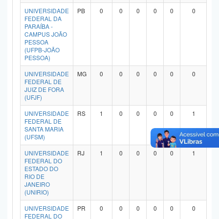
Planalto
UNIVERSIDADE
PB
0
0
0
0
0
0
FEDERAL DA
PARAÍBA -
CAMPUS JOÃO
PESSOA
(UFPB-JOÃO
PESSOA)
UNIVERSIDADE
MG
0
0
0
0
0
0
FEDERAL DE
JUIZ DE FORA
(UFJF)
UNIVERSIDADE
RS
1
0
0
0
0
1
FEDERAL DE
SANTA MARIA
(UFSM)
UNIVERSIDADE
RJ
1
0
0
0
0
1
FEDERAL DO
ESTADO DO
RIO DE
JANEIRO
(UNIRIO)
UNIVERSIDADE
PR
0
0
0
0
0
0
FEDERAL DO