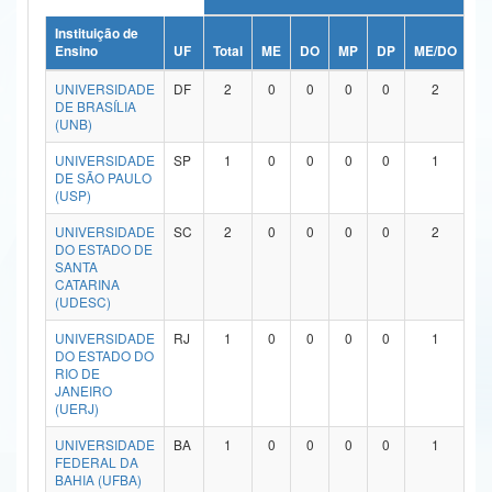
Ministério da Ciência, Tecnologia, Inovações e Comunicações
Instituição de
Ensino
UF
Total
ME
DO
MP
DP
ME/DO
M
Ministério do Meio Ambiente
UNIVERSIDADE
DF
2
0
0
0
0
2
DE BRASÍLIA
Ministério do Turismo
(UNB)
UNIVERSIDADE
SP
1
0
0
0
0
1
Ministério do Desenvolvimento Regional
DE SÃO PAULO
(USP)
Controladoria-Geral da União
UNIVERSIDADE
SC
2
0
0
0
0
2
Ministério da Mulher, da Família e dos Direitos Humanos
DO ESTADO DE
SANTA
CATARINA
Secretaria-Geral
(UDESC)
Secretaria de Governo
UNIVERSIDADE
RJ
1
0
0
0
0
1
DO ESTADO DO
RIO DE
Gabinete de Segurança Institucional
JANEIRO
(UERJ)
Advocacia-Geral da União
UNIVERSIDADE
BA
1
0
0
0
0
1
FEDERAL DA
Banco Central do Brasil
BAHIA (UFBA)