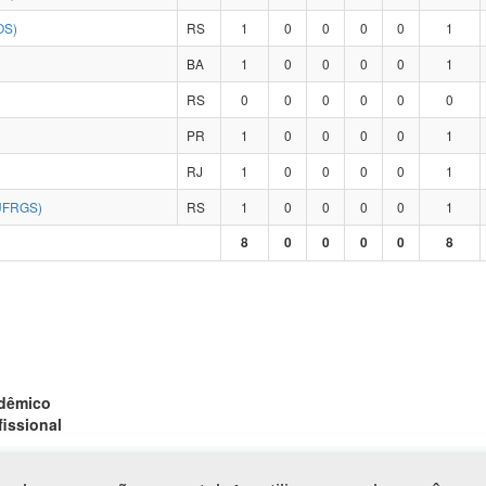
OS)
RS
1
0
0
0
0
1
BA
1
0
0
0
0
1
RS
0
0
0
0
0
0
PR
1
0
0
0
0
1
RJ
1
0
0
0
0
1
UFRGS)
RS
1
0
0
0
0
1
8
0
0
0
0
8
adêmico
fissional