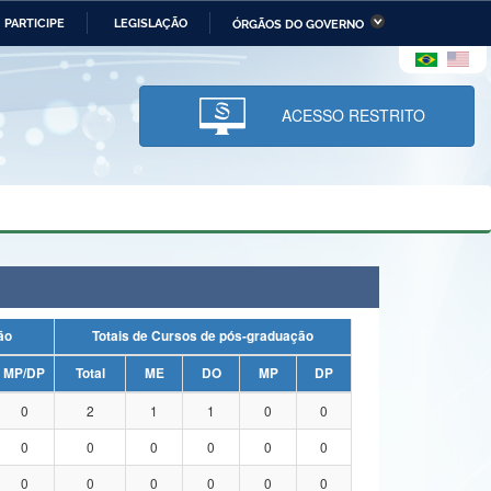
PARTICIPE
LEGISLAÇÃO
ÓRGÃOS DO GOVERNO
stério da Economia
Ministério da Infraestrutura
stério de Minas e Energia
Ministério da Ciência,
Tecnologia, Inovações e
ACESSO RESTRITO
Comunicações
tério da Mulher, da Família
Secretaria-Geral
s Direitos Humanos
lto
uação
Totais de Cursos de pós-graduação
MP/DP
Total
ME
DO
MP
DP
0
2
1
1
0
0
0
0
0
0
0
0
0
0
0
0
0
0