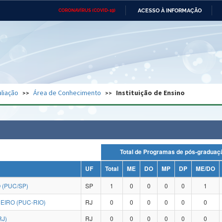
ACESSO À INFORMAÇÃO
CORONAVÍRUS (COVID-19)
Ministério da Defesa
Ministério das Relações
Mini
Exteriores
IR
PARA
O
CONTEÚDO
Ministério da Cidadania
Ministério da Saúde
Mini
Ministério do Desenvolvimento
Controladoria-Geral da União
Minis
Regional
e do
liação
Área de Conhecimento
Instituição de Ensino
Advocacia-Geral da União
Banco Central do Brasil
Plana
Total de Programas de pós-grad
UF
Total
ME
DO
MP
DP
ME/DO
 (PUC/SP)
SP
1
0
0
0
0
1
EIRO (PUC-RIO)
RJ
0
0
0
0
0
0
RJ)
RJ
0
0
0
0
0
0