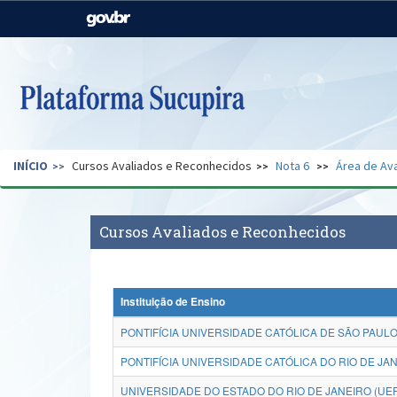
Casa Civil
Ministério da Justiça e
Segurança Pública
Ministério da Agricultura,
Ministério da Educação
Pecuária e Abastecimento
Ministério do Meio Ambiente
Ministério do Turismo
INÍCIO
Cursos Avaliados e Reconhecidos
Nota 6
Área de Ava
Secretaria de Governo
Gabinete de Segurança
Institucional
Cursos Avaliados e Reconhecidos
Instituição de Ensino
PONTIFÍCIA UNIVERSIDADE CATÓLICA DE SÃO PAULO
PONTIFÍCIA UNIVERSIDADE CATÓLICA DO RIO DE JAN
UNIVERSIDADE DO ESTADO DO RIO DE JANEIRO (UE